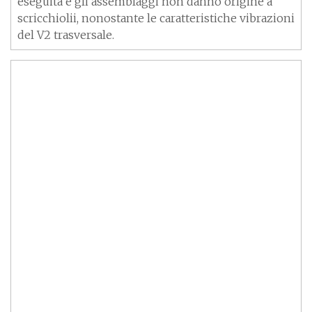
eseguita e gli assemblaggi non danno origine a
scricchiolii, nonostante le caratteristiche vibrazioni
del V2 trasversale.