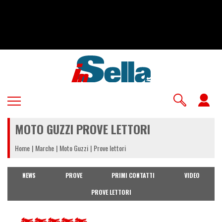
Salta
al
contenuto
principale
U
a
MOTO GUZZI PROVE LETTORI
m
Home
Marche
Moto Guzzi
Prove lettori
NEWS
PROVE
PRIMI CONTATTI
VIDEO
PROVE LETTORI