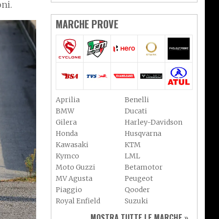
oni.
MARCHE PROVE
Aprilia
Benelli
BMW
Ducati
Gilera
Harley-Davidson
Honda
Husqvarna
Kawasaki
KTM
Kymco
LML
Moto Guzzi
Betamotor
MV Agusta
Peugeot
Piaggio
Qooder
Royal Enfield
Suzuki
Sym
Triumph
MOSTRA TUTTE LE MARCHE »