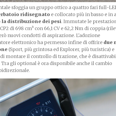
ntale sfoggia un gruppo ottico a quattro fari full-LE
rbatoio ridisegnato
e collocato più in basso e in 
 la distribuzione dei pesi
. Immutate le prestazion
 CP2 di 698 cm³ con 66,1 CV e 62,2 Nm di coppia (rilev
erò nuovi condotti di aspirazione. L'adozione
atore elettronico ha permesso infine di offrire
due 
one
(Sport, più grintosa ed Explorer, più turistica) e
di montare il controllo di trazione, che è disattivabi
. Tra gli optional è ora disponibile anche il cambio
bidirezionale.