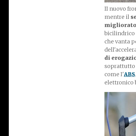
II nuovo fro
mentre il
se
migliorato
bicilindrico
che vanta p
dell'acceler
di erogazi
soprattutto 
come I'
ABS
elettronico 
I
m
a
g
e