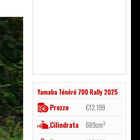
Yamaha Ténéré 700 Rally 2025
Prezzo
€
12.199
Cilindrata
689
cm
3