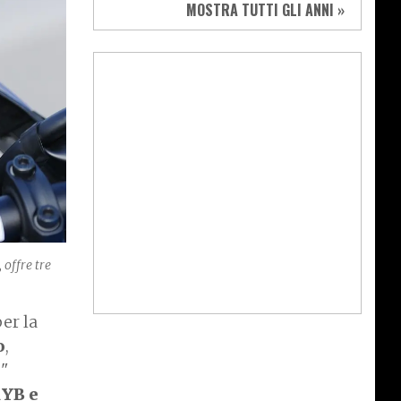
MOSTRA TUTTI GLI ANNI »
 offre tre
er la
o
,
8"
YB e