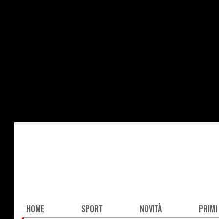
Salta
al
contenuto
principale
Main
HOME
SPORT
NOVITÀ
PRIMI
navigation