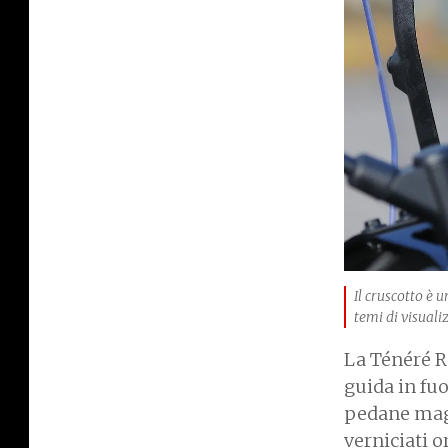
Il cruscotto è u
temi di visuali
La Ténéré R
guida in fuo
pedane maggi
verniciati 