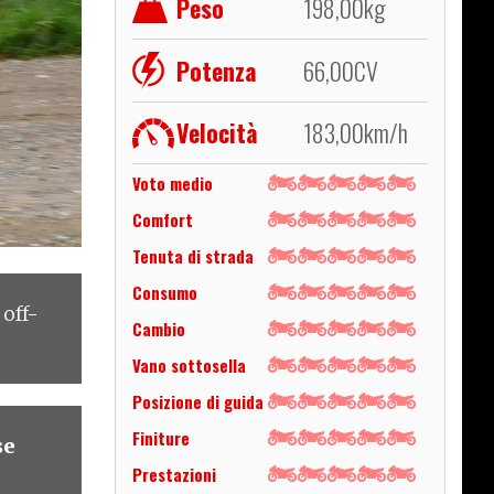
Peso
198,00
kg
Potenza
66,00
CV
Velocità
183,00
km/h
Voto medio
Comfort
Tenuta di strada
Consumo
 off-
Cambio
Vano sottosella
Posizione di guida
Finiture
se
Prestazioni