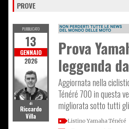
PROVE
PUBBLICATO
13
Prova Yamah
GENNAIO
leggenda da 
2026
Aggiornata nella ciclist
Ténéré 700 in questa ve
migliorata sotto tutti gl
di
Riccardo
Villa
Listino Yamaha Ténéré