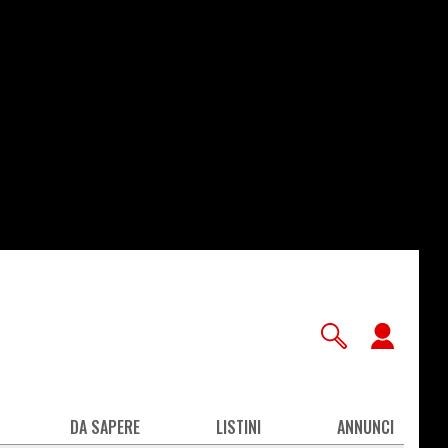
User
accou
men
DA SAPERE
LISTINI
ANNUNCI