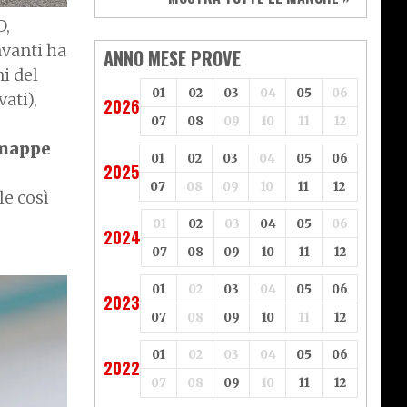
Vespa
Yamaha
D,
Adiva
Adly
avanti ha
Aeon
Aspes
ANNO MESE PROVE
Axy
Baotian
i del
01
02
03
04
05
06
ati),
2026
07
08
09
10
11
12
mappe
01
02
03
04
05
06
2025
07
08
09
10
11
12
le così
01
02
03
04
05
06
2024
07
08
09
10
11
12
01
02
03
04
05
06
2023
07
08
09
10
11
12
01
02
03
04
05
06
2022
07
08
09
10
11
12