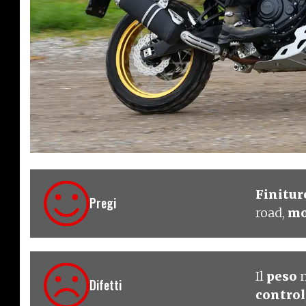
€ 12.199
Finitu
Pregi
road,
mo
Il
peso
Difetti
control