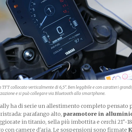
n TFT collocato verticalmente di 6,5". Ben leggibile e con caratteri grandi,
zzazione e si può collegare via Bluetooth allo smartphone.
ally ha di serie un allestimento completo pensato p
ristrada: parafango alto,
paramotore in allumini
orate in titanio, sella più imbottita e cerchi 21"-1
oro con camere d'aria. Le sospensioni sono firmate
K