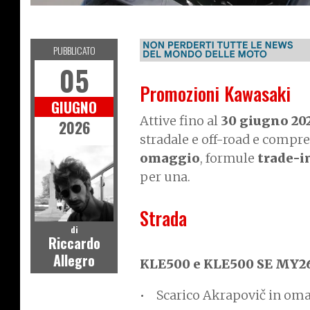
NEWS
PUBBLICATO
05
Promozioni Kawasaki
GIUGNO
Attive fino al
30 giugno 20
2026
stradale e off-road e comp
omaggio
, formule
trade-i
per una.
Strada
di
Riccardo
Allegro
KLE500 e KLE500 SE MY2
Scarico Akrapovič in oma