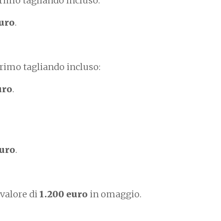
primo tagliando incluso:
euro
.
primo tagliando incluso:
uro
.
euro
.
valore di
1.200 euro
in omaggio.