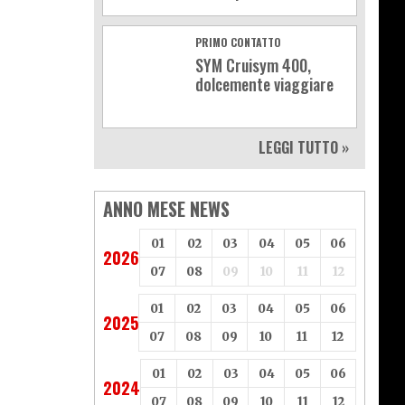
PRIMO CONTATTO
SYM Cruisym 400,
dolcemente viaggiare
LEGGI TUTTO »
ANNO MESE NEWS
01
02
03
04
05
06
2026
07
08
09
10
11
12
01
02
03
04
05
06
2025
07
08
09
10
11
12
01
02
03
04
05
06
2024
07
08
09
10
11
12