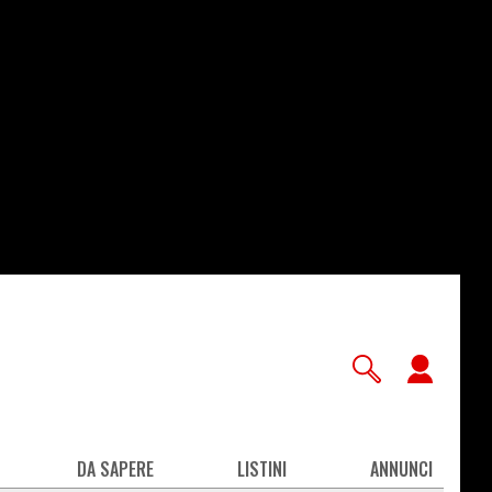
User
accou
men
DA SAPERE
LISTINI
ANNUNCI