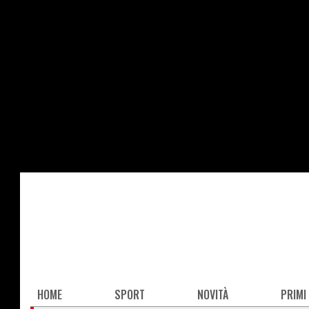
Salta
al
contenuto
principale
Main
HOME
SPORT
NOVITÀ
PRIMI
navigation