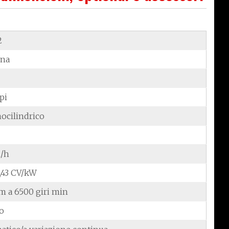
2
ina
pi
ocilindrico
/h
2,43 CV/kW
Nm a 6500 giri min
do