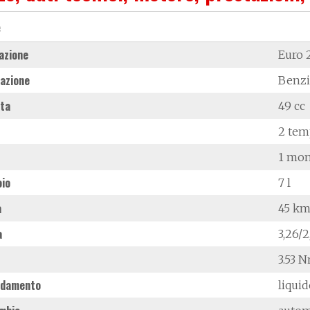
e
azione
Euro 
azione
Benz
ata
49 cc
2 tem
1 mon
oio
7 l
à
45 km
a
3,26/
3.53 
ddamento
liqui