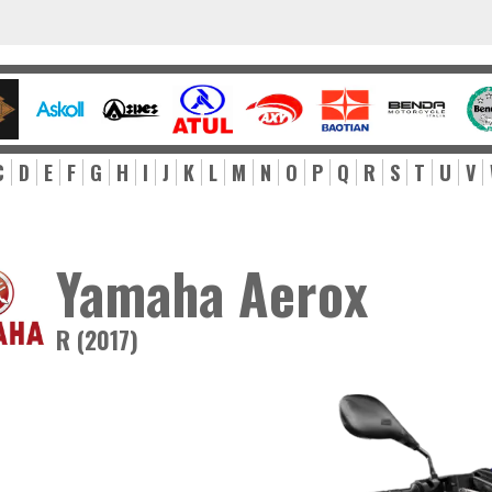
C
D
E
F
G
H
I
J
K
L
M
N
O
P
Q
R
S
T
U
V
Yamaha Aerox
R (2017)