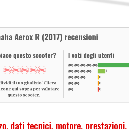
aha Aerox R (2017) recensioni
piace questo scooter?
I voti degli utenti
1
0
ividi il tuo giudizio! Clicca
0
 icone qui sopra per valutare
0
questo scooter.
zo, dati tecnici, motore, prestazioni,