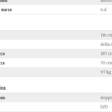
mbio
autom
 marce
n.d.
116 c
della 
zza
187 c
zza
70 c
97 kg
ica
laio
doppi
D/D