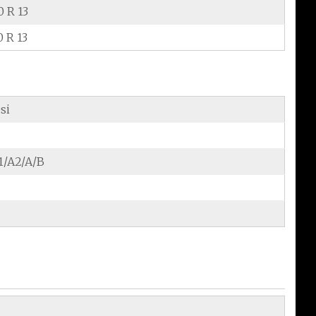
0 R 13
0 R 13
si
/A2/A/B