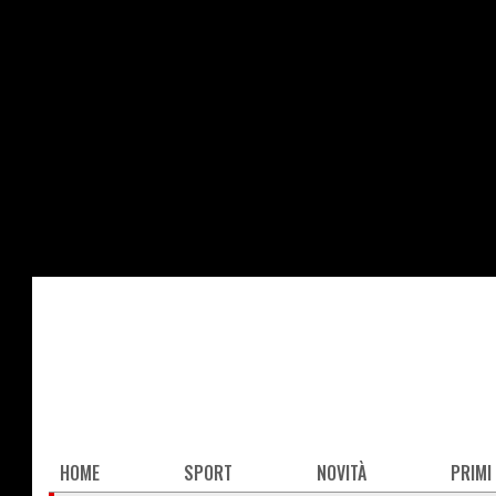
Salta
al
contenuto
principale
Main
HOME
SPORT
NOVITÀ
PRIMI
navigation