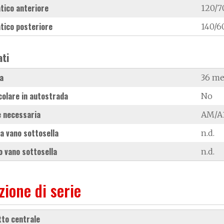
tico anteriore
120/7
tico posteriore
140/6
ati
a
36 me
colare in autostrada
No
 necessaria
AM/A1
a vano sottosella
n.d.
 vano sottosella
n.d.
zione di serie
etto centrale