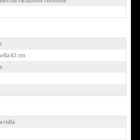
atico/a variazione continua
m
sella 82 cm
m
m
a culla