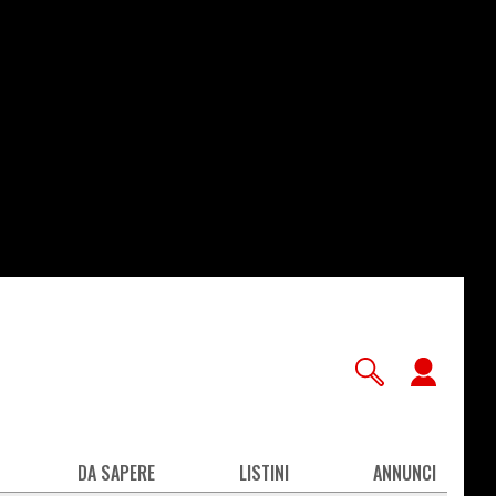
User
accou
men
DA SAPERE
LISTINI
ANNUNCI