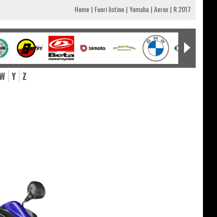
Home
Fuori listino
Yamaha
Aerox
R 2017
W
Y
Z