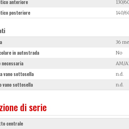
tico anteriore
130/60
tico posteriore
140/6
ati
a
36 me
colare in autostrada
No
 necessaria
AM/A1
a vano sottosella
n.d.
 vano sottosella
n.d.
zione di serie
etto centrale