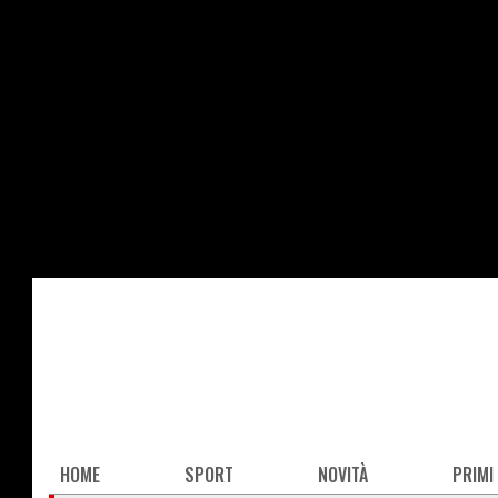
Salta
al
contenuto
principale
Main
HOME
SPORT
NOVITÀ
PRIMI
navigation