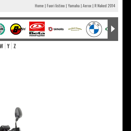
Home
Fuori listino
Yamaha
Aerox
R Naked 2014
W
Y
Z