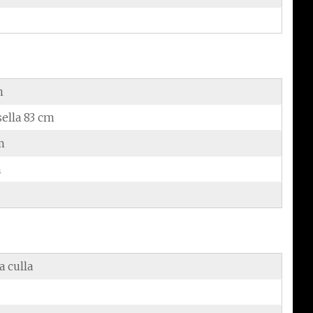
m
sella 83 cm
m
m
a culla