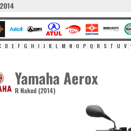
 2014
C
D
E
F
G
H
I
J
K
L
M
N
O
P
Q
R
S
T
U
V
Yamaha Aerox
R Naked (2014)