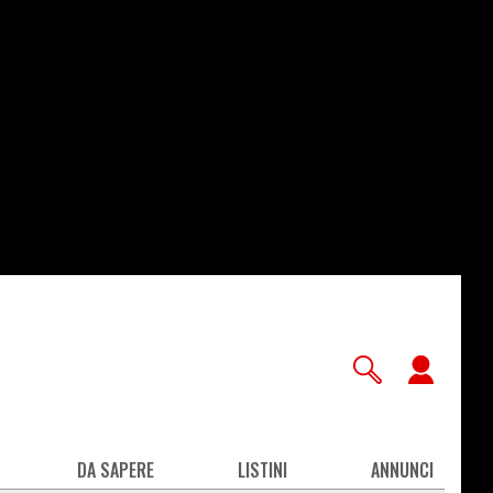
User
accou
men
DA SAPERE
LISTINI
ANNUNCI