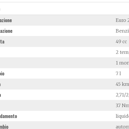
e
azione
Euro 
azione
Benz
ata
49 cc
2 tem
1 mon
oio
7 l
à
45 km
a
2,71/
3.7 N
ddamento
liqui
mbio
autom