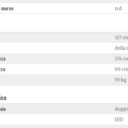
 marce
n.d.
117 c
della 
zza
174 c
zza
69 c
93 kg
ica
laio
doppi
D/D