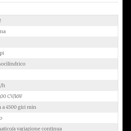
2
ina
pi
ocilindrico
/h
2,00 CV/kW
m a 4500 giri min
do
atico/a variazione continua