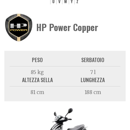
U
V
W
Y
Z
HP Power Copper
PESO
SERBATOIO
85 kg
7 l
ALTEZZA SELLA
LUNGHEZZA
81 cm
188 cm