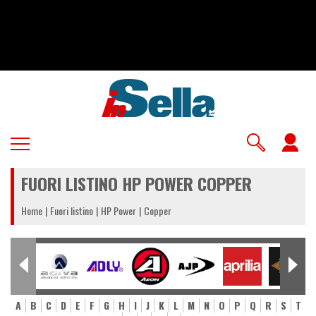
Salta
al
contenuto
principale
U
a
FUORI LISTINO HP POWER COPPER
m
Home
Fuori listino
HP Power
Copper
A
B
C
D
E
F
G
H
I
J
K
L
M
N
O
P
Q
R
S
T