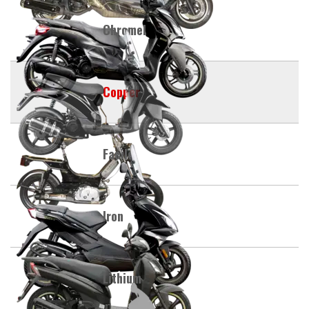
Chromel
Copper
Facile
Iron
Lithium