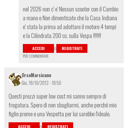
In
nel 2026 non c' e' Nessun scooter con il Cambio
risposta
a mano e Non dimenticate che la Casa Indiana
a
e' stata la prima ad adottare il motore 4 tempi
ma
e la Cilindrata 200 cc. sulla Vespa !!!!!!!
che
vespa
ACCEDI
REGISTRATI
sarebbe
O
se
PER COMMENTARE
di
marco_p
OrsoMarsicano
Gio, 18/10/2012 - 18:50
Questi prezzi super low cost mi sanno sempre di
fregatura. Spero di non sbagliarmi, anche perché mio
figlio preme e una Vespetta per lui sarebbe l'ideale.
ACCEDI
REGISTRATI
O