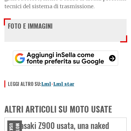
tecnici del sistema di trasmissione.
FOTO E IMMAGINI
LEGGI ALTRO SU:
Lml
Lml star
ALTRI ARTICOLI SU MOTO USATE
Kawasaki Z900 usata, una naked
E
M
O
T
O
U
S
A
T