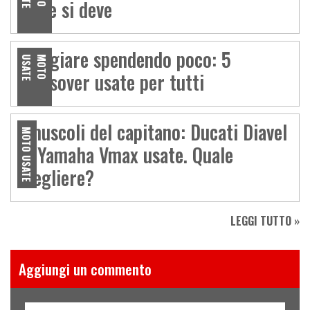
come si deve
Viaggiare spendendo poco: 5
E
M
O
T
O
U
S
A
T
crossover usate per tutti
I muscoli del capitano: Ducati Diavel
MOTO USATE
vs Yamaha Vmax usate. Quale
scegliere?
LEGGI TUTTO »
Aggiungi un commento