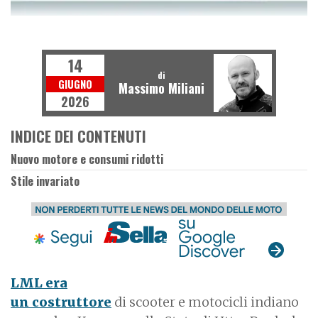
E
M
O
T
O
U
S
A
T
14
di
GIUGNO
Massimo Miliani
2026
INDICE DEI CONTENUTI
Nuovo motore e consumi ridotti
Stile invariato
LML era
un costruttore
di scooter e motocicli indiano