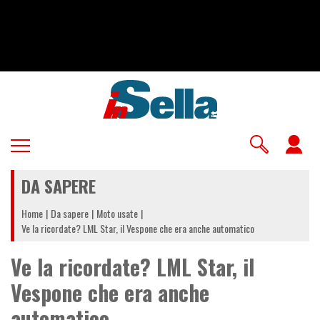
Salta
al
contenuto
principale
U
a
DA SAPERE
m
Home
Da sapere
Moto usate
Ve la ricordate? LML Star, il Vespone che era anche automatico
Ve la ricordate? LML Star, il
Vespone che era anche
automatico