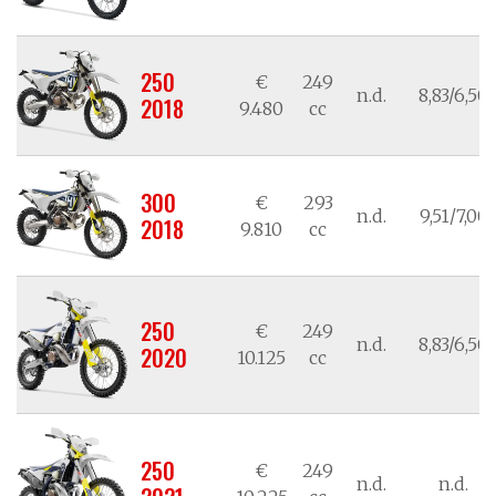
250
€
249
n.d.
8,83/6,50
2018
9.480
cc
300
€
293
n.d.
9,51/7,00
2018
9.810
cc
250
€
249
n.d.
8,83/6,50
2020
10.125
cc
250
€
249
n.d.
n.d.