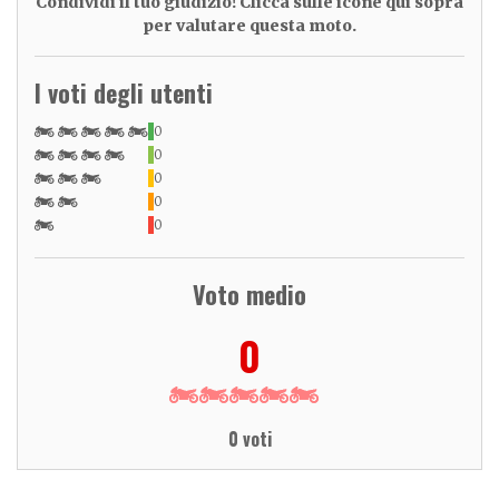
Condividi il tuo giudizio! Clicca sulle icone qui sopra
per valutare questa moto.
I voti degli utenti
0
0
0
0
0
Voto medio
0
0 voti