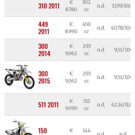
€
302
310 2011
n.d.
13,59/10,00
8.780
cc
449
€
450
n.d.
40,78/30,0
2011
8.990
cc
300
€
293
n.d.
9,51/7,00
2014
9.062
cc
300
€
293
n.d.
9,51/7,00
2015
9.062
cc
€
511
511 2011
n.d.
42,14/31,0
9.090
cc
150
€
144
n.d.
n.d.