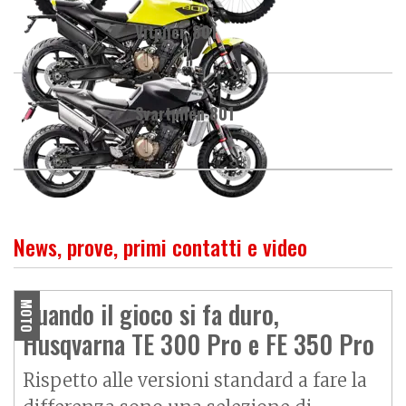
Vitpilen 801
Svartpilen 801
News, prove, primi contatti e video
Quando il gioco si fa duro,
MOTO
Husqvarna TE 300 Pro e FE 350 Pro
Rispetto alle versioni standard a fare la