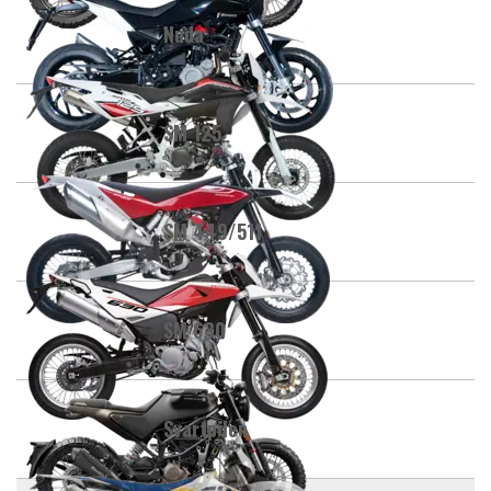
Nuda
SM 125
SM 449/511
SM 630
Svartpilen