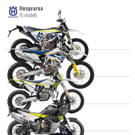
Husqvarna
16 modelli
701
FE
FE/TE
Norden