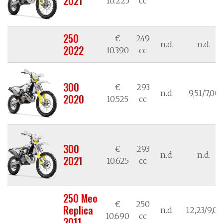
2021
10.225
cc
250
€
249
n.d.
n.d.
2022
10.390
cc
300
€
293
n.d.
9,51/7,00
2020
10.525
cc
300
€
293
n.d.
n.d.
2021
10.625
cc
250 Meo
€
250
Replica
n.d.
12,23/9,00
10.690
cc
2011