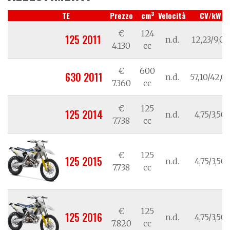
3
TE
Prezzo
cm
Velocità
CV/kW
€
124
125 2011
n.d.
12,23/9,00
4.130
cc
€
600
630 2011
n.d.
57,10/42,0
7.360
cc
€
125
125 2014
n.d.
4,75/3,50
7.738
cc
€
125
125 2015
n.d.
4,75/3,50
7.738
cc
€
125
125 2016
n.d.
4,75/3,50
7.820
cc