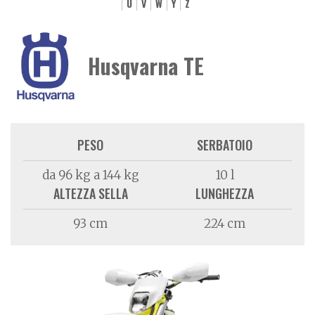
U
V
W
Y
Z
Husqvarna TE
PESO
SERBATOIO
da 96 kg a 144 kg
10 l
ALTEZZA SELLA
LUNGHEZZA
93 cm
224 cm