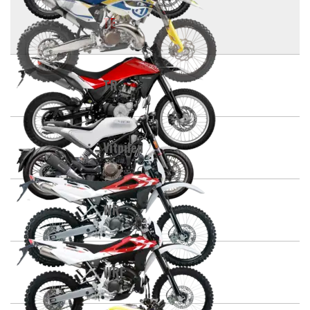
TE
TR
Vitpilen
WR
WRE