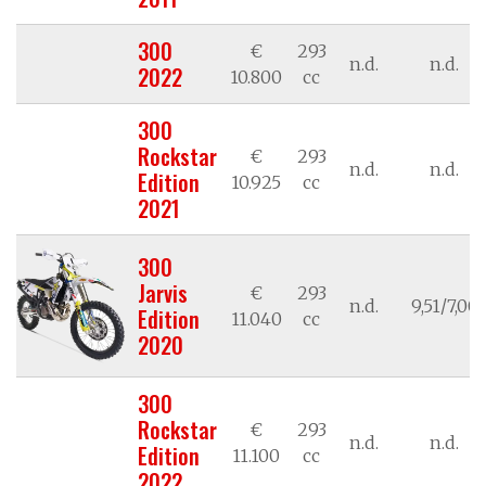
300
€
293
n.d.
n.d.
2022
10.800
cc
300
Rockstar
€
293
n.d.
n.d.
Edition
10.925
cc
2021
300
Jarvis
€
293
n.d.
9,51/7,00
Edition
11.040
cc
2020
300
Rockstar
€
293
n.d.
n.d.
Edition
11.100
cc
2022