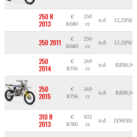
250 R
€
250
n.d.
12,23/9,00
2013
8.680
cc
€
250
250 2011
n.d.
12,23/9,00
8.680
cc
250
€
249
n.d.
8,83/6,50
2014
8.756
cc
250
€
249
n.d.
8,83/6,50
2015
8.756
cc
310 R
€
302
n.d.
13,59/10,00
2013
8.780
cc