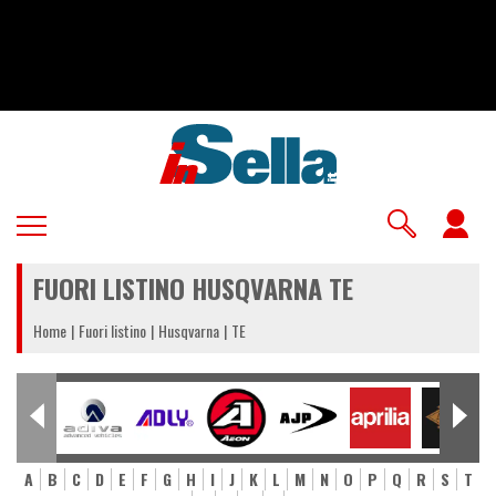
Salta
al
contenuto
principale
U
a
FUORI LISTINO HUSQVARNA TE
m
Home
Fuori listino
Husqvarna
TE
A
B
C
D
E
F
G
H
I
J
K
L
M
N
O
P
Q
R
S
T