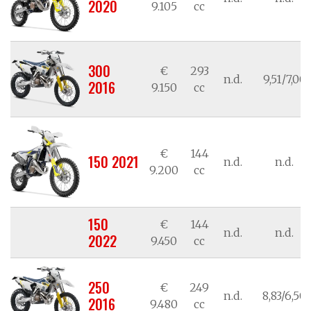
2020
9.105
cc
300
€
293
n.d.
9,51/7,00
2016
9.150
cc
€
144
150 2021
n.d.
n.d.
9.200
cc
150
€
144
n.d.
n.d.
2022
9.450
cc
250
€
249
n.d.
8,83/6,50
2016
9.480
cc