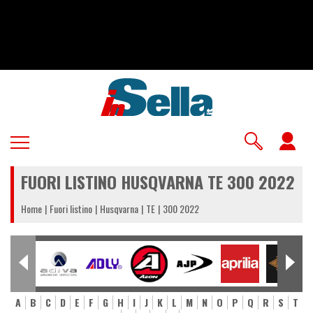
Salta
al
contenuto
principale
U
a
FUORI LISTINO HUSQVARNA TE 300 2022
m
Home
Fuori listino
Husqvarna
TE
300 2022
A
B
C
D
E
F
G
H
I
J
K
L
M
N
O
P
Q
R
S
T