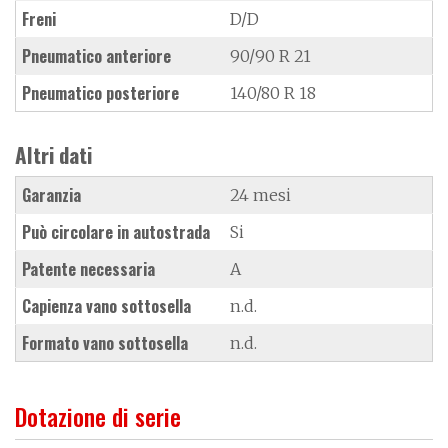
Freni
D/D
Pneumatico anteriore
90/90 R 21
Pneumatico posteriore
140/80 R 18
Altri dati
Garanzia
24 mesi
Può circolare in autostrada
Si
Patente necessaria
A
Capienza vano sottosella
n.d.
Formato vano sottosella
n.d.
Dotazione di serie