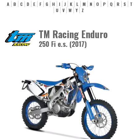
A
B
C
D
E
F
G
H
I
J
K
L
M
N
O
P
Q
R
S
T
U
V
W
Y
Z
TM Racing Enduro
250 Fi e.s. (2017)