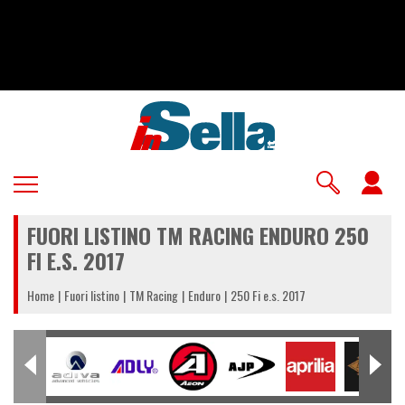
Salta
al
contenuto
principale
U
a
FUORI LISTINO TM RACING ENDURO 250
m
FI E.S. 2017
Home
Fuori listino
TM Racing
Enduro
250 Fi e.s. 2017