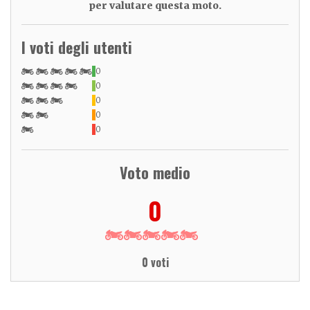
per valutare questa moto.
I voti degli utenti
0
0
0
0
0
Voto medio
0
0 voti