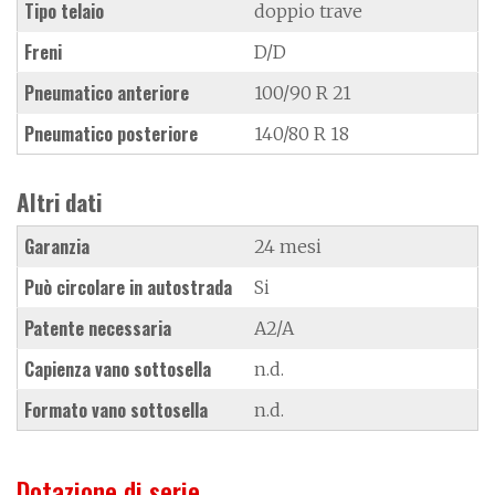
Tipo telaio
doppio trave
Freni
D/D
Pneumatico anteriore
100/90 R 21
Pneumatico posteriore
140/80 R 18
Altri dati
Garanzia
24 mesi
Può circolare in autostrada
Si
Patente necessaria
A2/A
Capienza vano sottosella
n.d.
Formato vano sottosella
n.d.
Dotazione di serie