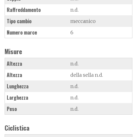
Raffreddamento
n.d.
Tipo cambio
meccanico
Numero marce
6
Misure
Altezza
n.d.
Altezza
della sella n.d.
Lunghezza
n.d.
Larghezza
n.d.
Peso
n.d.
Ciclistica