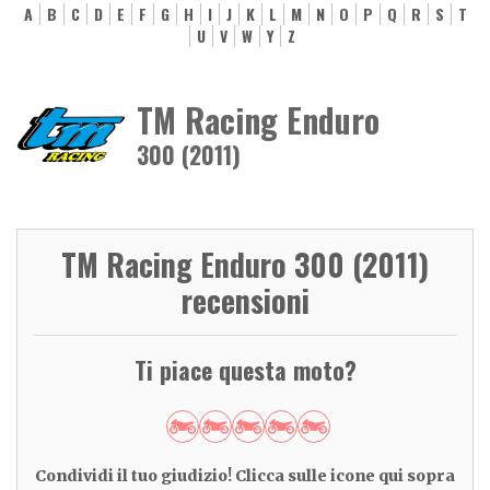
A
B
C
D
E
F
G
H
I
J
K
L
M
N
O
P
Q
R
S
T
U
V
W
Y
Z
TM Racing Enduro
300 (2011)
TM Racing Enduro 300 (2011)
recensioni
Ti piace questa moto?
Condividi il tuo giudizio! Clicca sulle icone qui sopra