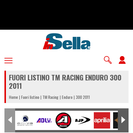
Salta
al
contenuto
principale
U
a
FUORI LISTINO TM RACING ENDURO 300
m
2011
Home
Fuori listino
TM Racing
Enduro
300 2011