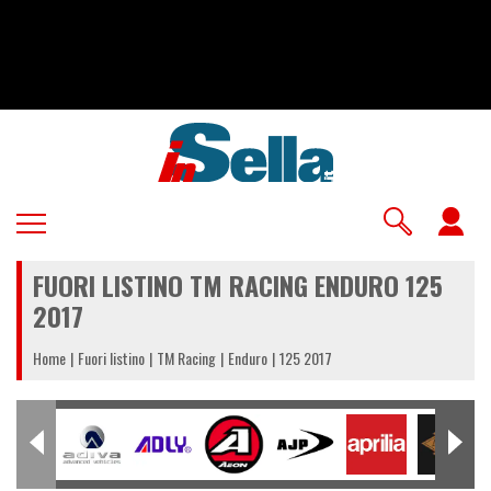
Salta
al
contenuto
principale
U
a
FUORI LISTINO TM RACING ENDURO 125
m
2017
Home
Fuori listino
TM Racing
Enduro
125 2017