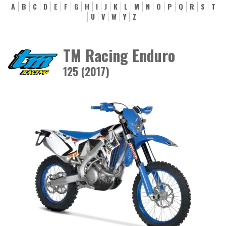
A
B
C
D
E
F
G
H
I
J
K
L
M
N
O
P
Q
R
S
T
U
V
W
Y
Z
TM Racing Enduro
125 (2017)