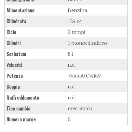
Alimentazione
Benzina
Cilindrata
124 cc
Ciclo
2 tempi
Cilindri
1 monocilindrico
Serbatoio
8 l
Velocità
n.d.
Potenza
7,47/5,50 CV/kW
Coppia
n.d.
Raffreddamento
n.d.
Tipo cambio
meccanico
Numero marce
6