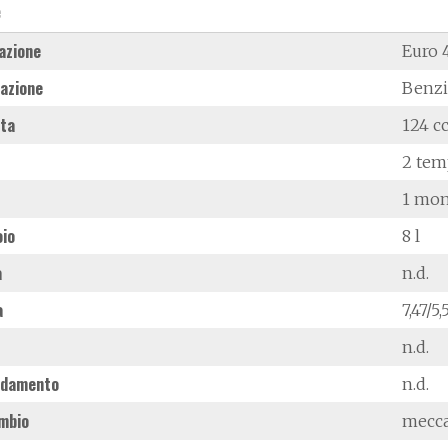
e
azione
Euro 
azione
Benz
ata
124 c
2 tem
1 mon
oio
8 l
à
n.d.
a
7,47/5
n.d.
ddamento
n.d.
mbio
mecc