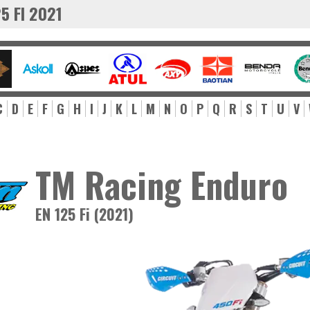
5 FI 2021
C
D
E
F
G
H
I
J
K
L
M
N
O
P
Q
R
S
T
U
V
TM Racing Enduro
EN 125 Fi (2021)