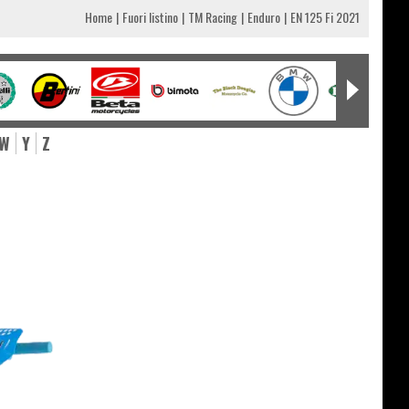
Home
Fuori listino
TM Racing
Enduro
EN 125 Fi 2021
W
Y
Z