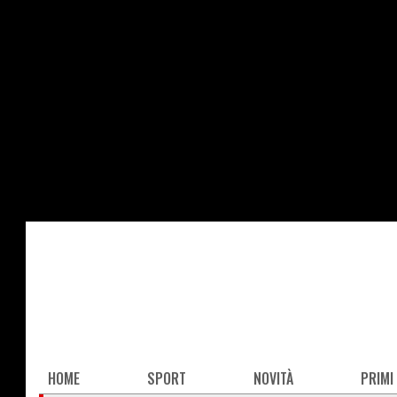
Salta
al
contenuto
principale
Main
HOME
SPORT
NOVITÀ
PRIMI
navigation