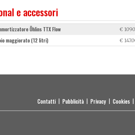
onal e accessori
mmortizzatore Öhlins TTX Flow
€ 1090
oio maggiorato (12 litri)
€ 147.
Contatti
Pubblicità
Privacy
Cookies