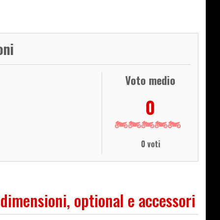
oni
Voto medio
0
0 voti
 dimensioni, optional e accessori