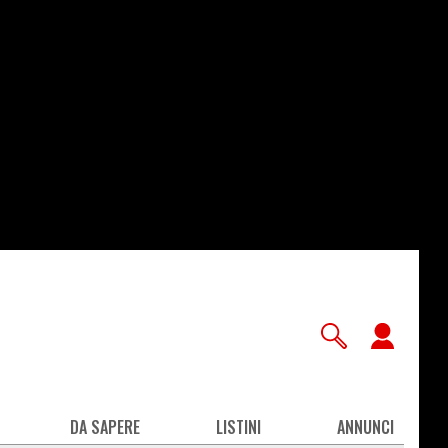
User
accou
men
DA SAPERE
LISTINI
ANNUNCI