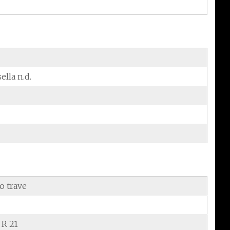
sella n.d.
o trave
 R 21