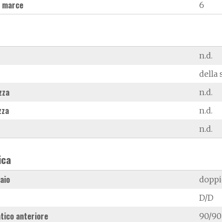
 marce
6
n.d.
della 
zza
n.d.
zza
n.d.
n.d.
ica
laio
doppi
D/D
tico anteriore
90/90