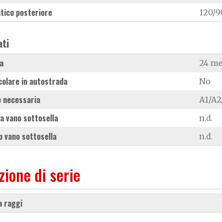
tico posteriore
120/9
ati
a
24 me
colare in autostrada
No
 necessaria
A1/A2
a vano sottosella
n.d.
 vano sottosella
n.d.
zione di serie
 a raggi