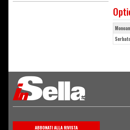
Opti
monoa
serbat
ABBONATI ALLA RIVISTA