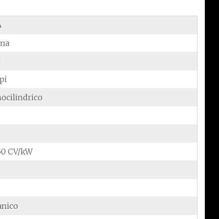
4
ina
c
pi
ocilindrico
,50 CV/kW
anico