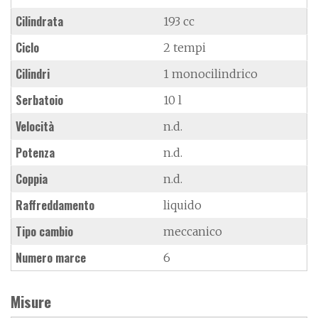
Cilindrata
193 cc
Ciclo
2 tempi
Cilindri
1 monocilindrico
Serbatoio
10 l
Velocità
n.d.
Potenza
n.d.
Coppia
n.d.
Raffreddamento
liquido
Tipo cambio
meccanico
Numero marce
6
Misure