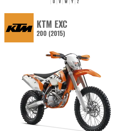
U
V
W
Y
Z
KTM EXC
200 (2015)