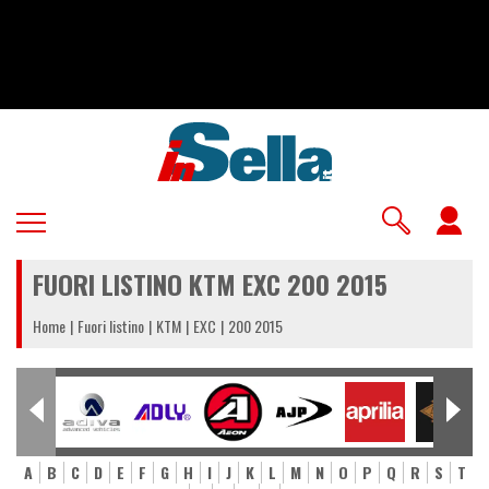
Salta
al
contenuto
principale
U
a
FUORI LISTINO KTM EXC 200 2015
m
Home
Fuori listino
KTM
EXC
200 2015
A
B
C
D
E
F
G
H
I
J
K
L
M
N
O
P
Q
R
S
T