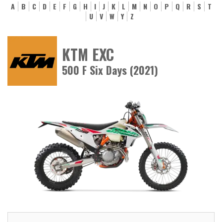
A
B
C
D
E
F
G
H
I
J
K
L
M
N
O
P
Q
R
S
T
U
V
W
Y
Z
KTM EXC
500 F Six Days (2021)