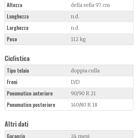
Altezza
della sella 97 cm
Lunghezza
n.d.
Larghezza
n.d.
Peso
112 kg
Ciclistica
Tipo telaio
doppia culla
Freni
D/D
Pneumatico anteriore
90/90 R 21
Pneumatico posteriore
140/80 R 18
Altri dati
Garanzia
24 mesi