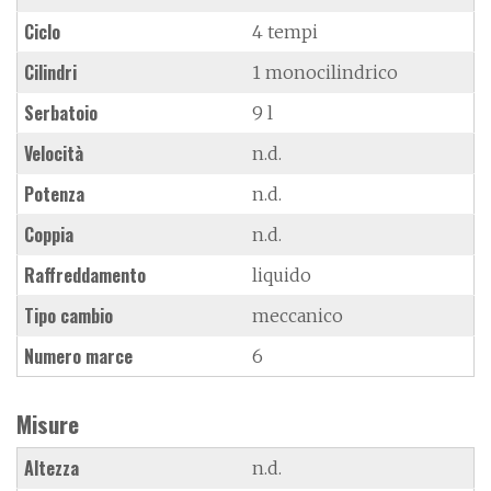
Ciclo
4 tempi
Cilindri
1 monocilindrico
Serbatoio
9 l
Velocità
n.d.
Potenza
n.d.
Coppia
n.d.
Raffreddamento
liquido
Tipo cambio
meccanico
Numero marce
6
Misure
Altezza
n.d.