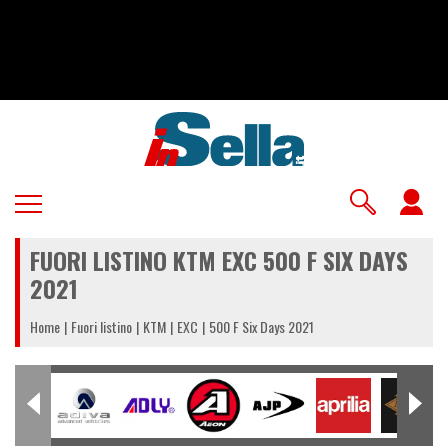
Salta
al
contenuto
principale
U
a
FUORI LISTINO KTM EXC 500 F SIX DAYS
m
2021
Home
Fuori listino
KTM
EXC
500 F Six Days 2021