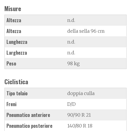
Misure
Altezza
n.d.
Altezza
della sella 96 cm
Lunghezza
n.d.
Larghezza
n.d.
Peso
98 kg
Ciclistica
Tipo telaio
doppia culla
Freni
D/D
Pneumatico anteriore
90/90 R 21
Pneumatico posteriore
140/80 R 18