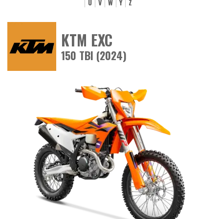
U
V
W
Y
Z
KTM EXC
150 TBI (2024)