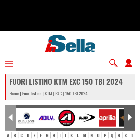
Salta
al
contenuto
principale
U
a
FUORI LISTINO KTM EXC 150 TBI 2024
m
Home
Fuori listino
KTM
EXC
150 TBI 2024
A
B
C
D
E
F
G
H
I
J
K
L
M
N
O
P
Q
R
S
T