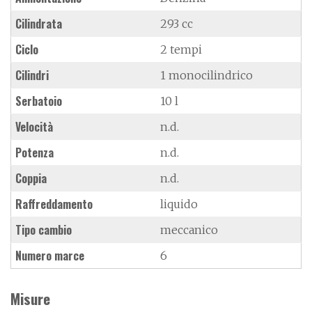
Cilindrata
293 cc
Ciclo
2 tempi
Cilindri
1 monocilindrico
Serbatoio
10 l
Velocità
n.d.
Potenza
n.d.
Coppia
n.d.
Raffreddamento
liquido
Tipo cambio
meccanico
Numero marce
6
Misure