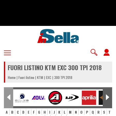
Salta
al
contenuto
principale
U
a
FUORI LISTINO KTM EXC 300 TPI 2018
m
Home
Fuori listino
KTM
EXC
300 TPI 2018
A
B
C
D
E
F
G
H
I
J
K
L
M
N
O
P
Q
R
S
T