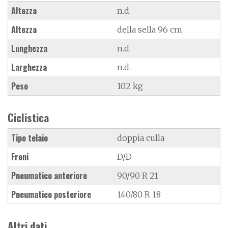
Altezza
n.d.
Altezza
della sella 96 cm
Lunghezza
n.d.
Larghezza
n.d.
Peso
102 kg
Ciclistica
Tipo telaio
doppia culla
Freni
D/D
Pneumatico anteriore
90/90 R 21
Pneumatico posteriore
140/80 R 18
Altri dati