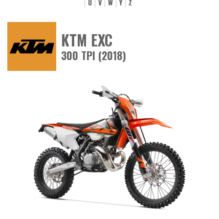
U
V
W
Y
Z
KTM EXC
300 TPI (2018)