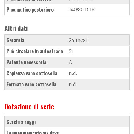
Pneumatico posteriore
140/80 R 18
Altri dati
Garanzia
24 mesi
Può circolare in autostrada
Si
Patente necessaria
A
Capienza vano sottosella
n.d.
Formato vano sottosella
n.d.
Dotazione di serie
cerchi a raggi
equipaggiamento six days