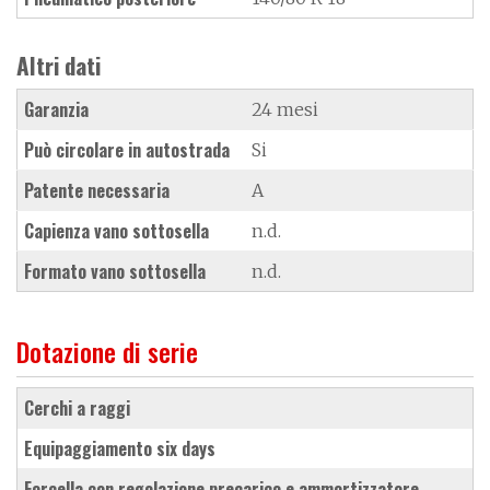
Altri dati
Garanzia
24 mesi
Può circolare in autostrada
Si
Patente necessaria
A
Capienza vano sottosella
n.d.
Formato vano sottosella
n.d.
Dotazione di serie
cerchi a raggi
equipaggiamento six days
forcella con regolazione precarico e ammortizzatore