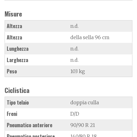
Misure
Altezza
n.d.
Altezza
della sella 96 cm
Lunghezza
n.d.
Larghezza
n.d.
Peso
103 kg
Ciclistica
Tipo telaio
doppia culla
Freni
D/D
Pneumatico anteriore
90/90 R 21
Pneumatico posteriore
140/80 R 18