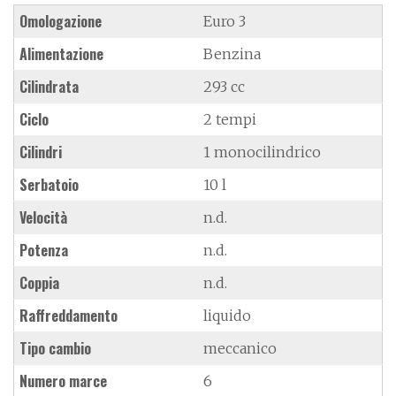
Omologazione
Euro 3
Alimentazione
Benzina
Cilindrata
293 cc
Ciclo
2 tempi
Cilindri
1 monocilindrico
Serbatoio
10 l
Velocità
n.d.
Potenza
n.d.
Coppia
n.d.
Raffreddamento
liquido
Tipo cambio
meccanico
Numero marce
6