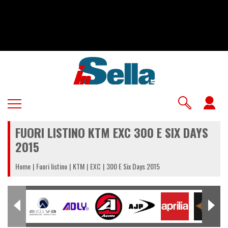
Salta
al
contenuto
principale
U
a
FUORI LISTINO KTM EXC 300 E SIX DAYS
m
2015
Home
Fuori listino
KTM
EXC
300 E Six Days 2015