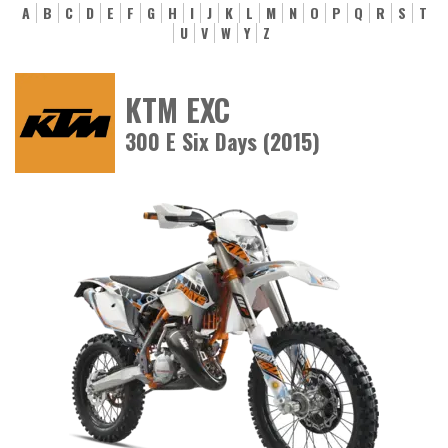
A
B
C
D
E
F
G
H
I
J
K
L
M
N
O
P
Q
R
S
T
U
V
W
Y
Z
KTM EXC
300 E Six Days (2015)