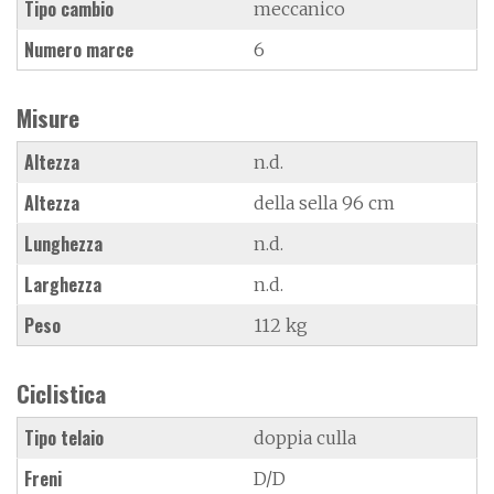
Tipo cambio
meccanico
Numero marce
6
Misure
Altezza
n.d.
Altezza
della sella 96 cm
Lunghezza
n.d.
Larghezza
n.d.
Peso
112 kg
Ciclistica
Tipo telaio
doppia culla
Freni
D/D