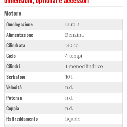
Motore
Omologazione
Euro 3
Alimentazione
Benzina
Cilindrata
510 cc
Ciclo
4 tempi
Cilindri
1 monocilindrico
Serbatoio
10 l
Velocità
n.d.
Potenza
n.d.
Coppia
n.d.
Raffreddamento
liquido