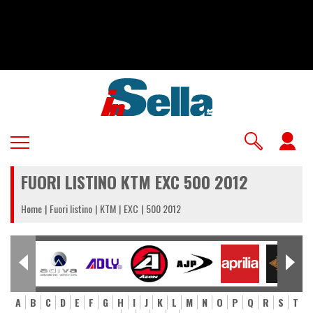
Salta
al
contenuto
principale
U
a
FUORI LISTINO KTM EXC 500 2012
m
Home
Fuori listino
KTM
EXC
500 2012
A
B
C
D
E
F
G
H
I
J
K
L
M
N
O
P
Q
R
S
T