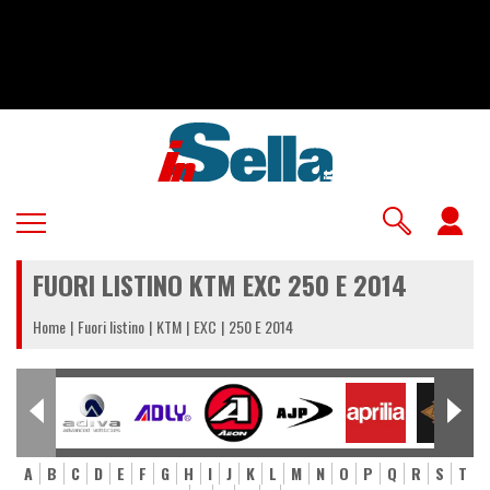
Salta
al
contenuto
principale
U
a
FUORI LISTINO KTM EXC 250 E 2014
m
Home
Fuori listino
KTM
EXC
250 E 2014
A
B
C
D
E
F
G
H
I
J
K
L
M
N
O
P
Q
R
S
T