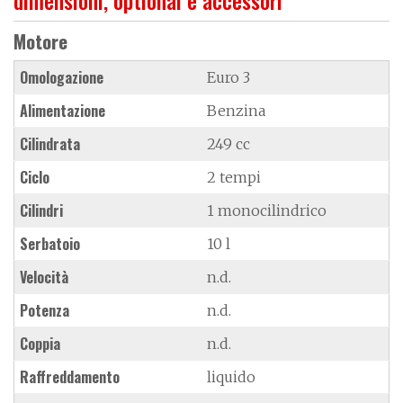
Motore
Omologazione
Euro 3
Alimentazione
Benzina
Cilindrata
249 cc
Ciclo
2 tempi
Cilindri
1 monocilindrico
Serbatoio
10 l
Velocità
n.d.
Potenza
n.d.
Coppia
n.d.
Raffreddamento
liquido