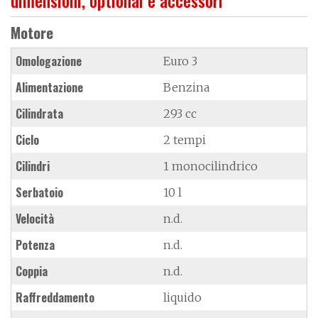
Motore
Omologazione
Euro 3
Alimentazione
Benzina
Cilindrata
293 cc
Ciclo
2 tempi
Cilindri
1 monocilindrico
Serbatoio
10 l
Velocità
n.d.
Potenza
n.d.
Coppia
n.d.
Raffreddamento
liquido