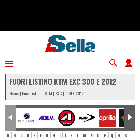
Salta
al
contenuto
principale
U
a
FUORI LISTINO KTM EXC 300 E 2012
m
Home
Fuori listino
KTM
EXC
300 E 2012
A
B
C
D
E
F
G
H
I
J
K
L
M
N
O
P
Q
R
S
T