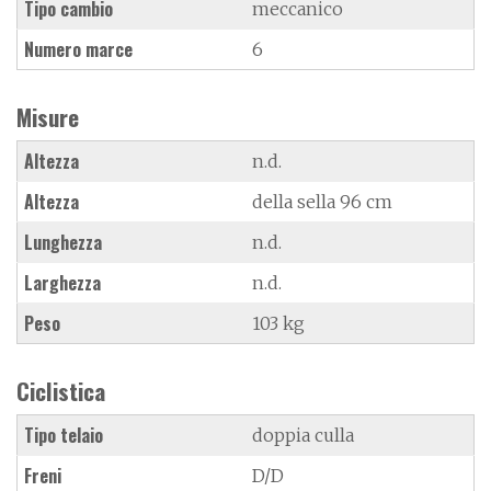
Tipo cambio
meccanico
Numero marce
6
Misure
Altezza
n.d.
Altezza
della sella 96 cm
Lunghezza
n.d.
Larghezza
n.d.
Peso
103 kg
Ciclistica
Tipo telaio
doppia culla
Freni
D/D