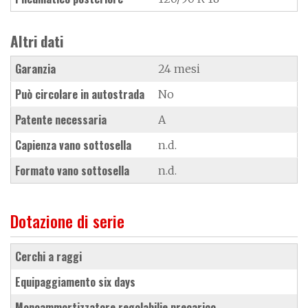
Altri dati
Garanzia
24 mesi
Può circolare in autostrada
No
Patente necessaria
A
Capienza vano sottosella
n.d.
Formato vano sottosella
n.d.
Dotazione di serie
cerchi a raggi
equipaggiamento six days
monoammortizzatore regolabilie precarico