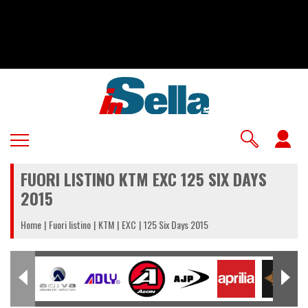
Salta
al
contenuto
principale
U
a
FUORI LISTINO KTM EXC 125 SIX DAYS
m
2015
Home
Fuori listino
KTM
EXC
125 Six Days 2015