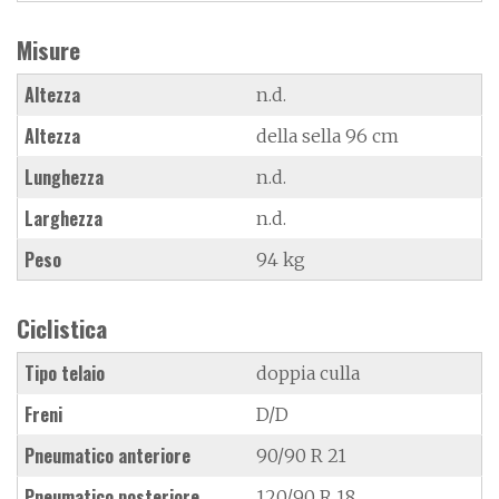
Misure
Altezza
n.d.
Altezza
della sella 96 cm
Lunghezza
n.d.
Larghezza
n.d.
Peso
94 kg
Ciclistica
Tipo telaio
doppia culla
Freni
D/D
Pneumatico anteriore
90/90 R 21
Pneumatico posteriore
120/90 R 18