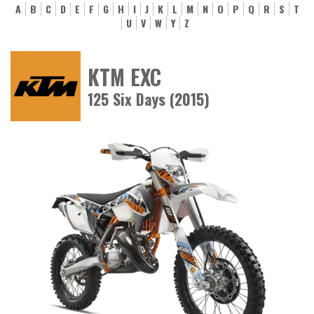
A
B
C
D
E
F
G
H
I
J
K
L
M
N
O
P
Q
R
S
T
U
V
W
Y
Z
KTM EXC
125 Six Days (2015)