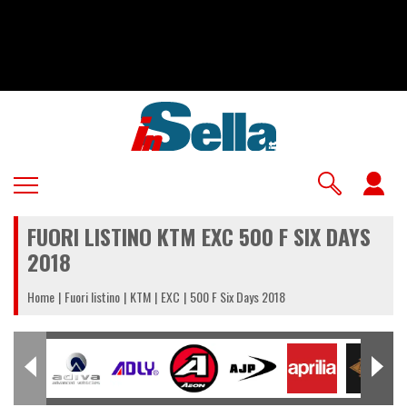
Salta
al
contenuto
principale
U
a
FUORI LISTINO KTM EXC 500 F SIX DAYS
m
2018
Home
Fuori listino
KTM
EXC
500 F Six Days 2018