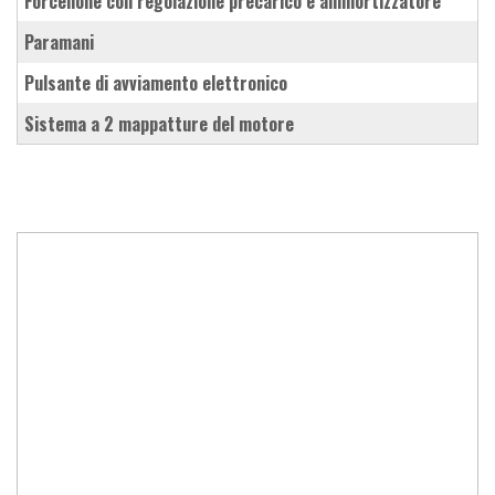
forcellone con regolazione precarico e ammortizzatore
paramani
pulsante di avviamento elettronico
sistema a 2 mappatture del motore