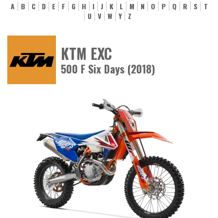
A
B
C
D
E
F
G
H
I
J
K
L
M
N
O
P
Q
R
S
T
U
V
W
Y
Z
KTM EXC
500 F Six Days (2018)