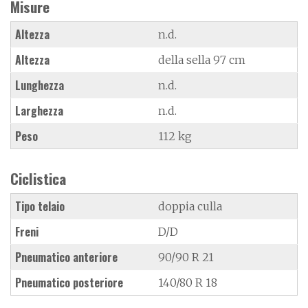
Misure
Altezza
n.d.
Altezza
della sella 97 cm
Lunghezza
n.d.
Larghezza
n.d.
Peso
112 kg
Ciclistica
Tipo telaio
doppia culla
Freni
D/D
Pneumatico anteriore
90/90 R 21
Pneumatico posteriore
140/80 R 18