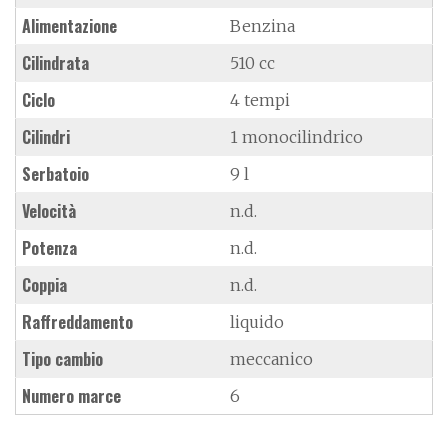
Alimentazione
Benzina
Cilindrata
510 cc
Ciclo
4 tempi
Cilindri
1 monocilindrico
Serbatoio
9 l
Velocità
n.d.
Potenza
n.d.
Coppia
n.d.
Raffreddamento
liquido
Tipo cambio
meccanico
Numero marce
6