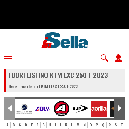
Salta
al
contenuto
principale
U
a
FUORI LISTINO KTM EXC 250 F 2023
m
Home
Fuori listino
KTM
EXC
250 F 2023
A
B
C
D
E
F
G
H
I
J
K
L
M
N
O
P
Q
R
S
T