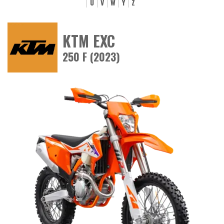
U
V
W
Y
Z
KTM EXC
250 F (2023)