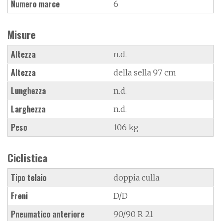
Numero marce
6
Misure
Altezza
n.d.
Altezza
della sella 97 cm
Lunghezza
n.d.
Larghezza
n.d.
Peso
106 kg
Ciclistica
Tipo telaio
doppia culla
Freni
D/D
Pneumatico anteriore
90/90 R 21