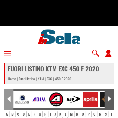
Salta
al
contenuto
principale
U
a
FUORI LISTINO KTM EXC 450 F 2020
m
Home
Fuori listino
KTM
EXC
450 F 2020
A
B
C
D
E
F
G
H
I
J
K
L
M
N
O
P
Q
R
S
T