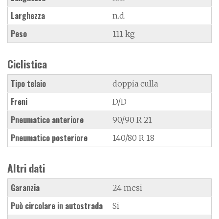
Larghezza
n.d.
Peso
111 kg
Ciclistica
Tipo telaio
doppia culla
Freni
D/D
Pneumatico anteriore
90/90 R 21
Pneumatico posteriore
140/80 R 18
Altri dati
Garanzia
24 mesi
Può circolare in autostrada
Si