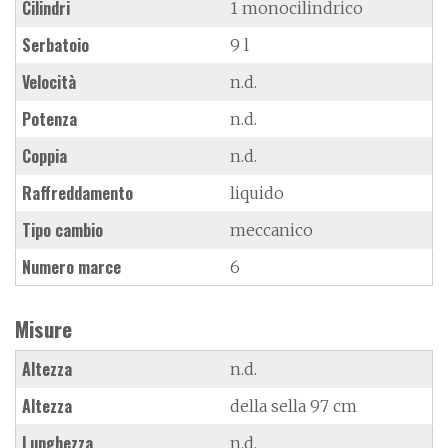
Cilindri
1 monocilindrico
Serbatoio
9 l
Velocità
n.d.
Potenza
n.d.
Coppia
n.d.
Raffreddamento
liquido
Tipo cambio
meccanico
Numero marce
6
Misure
Altezza
n.d.
Altezza
della sella 97 cm
Lunghezza
n.d.