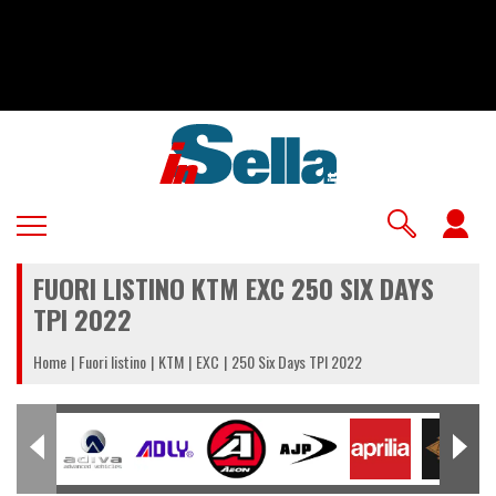
Salta
al
contenuto
principale
U
a
FUORI LISTINO KTM EXC 250 SIX DAYS
m
TPI 2022
Home
Fuori listino
KTM
EXC
250 Six Days TPI 2022