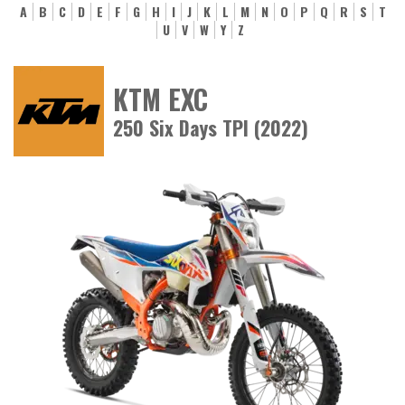
A
B
C
D
E
F
G
H
I
J
K
L
M
N
O
P
Q
R
S
T
U
V
W
Y
Z
KTM EXC
250 Six Days TPI (2022)