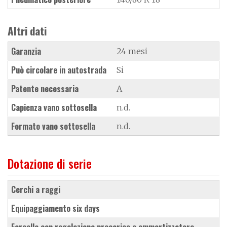
Altri dati
Garanzia
24 mesi
Può circolare in autostrada
Si
Patente necessaria
A
Capienza vano sottosella
n.d.
Formato vano sottosella
n.d.
Dotazione di serie
cerchi a raggi
equipaggiamento six days
forcella con regolazione precarico e ammortizzatore