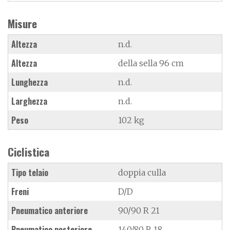
Misure
Altezza
n.d.
Altezza
della sella 96 cm
Lunghezza
n.d.
Larghezza
n.d.
Peso
102 kg
Ciclistica
Tipo telaio
doppia culla
Freni
D/D
Pneumatico anteriore
90/90 R 21
Pneumatico posteriore
140/80 R 18