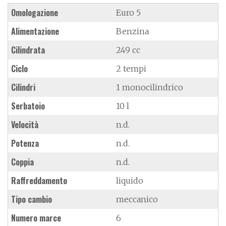
Omologazione
Euro 5
Alimentazione
Benzina
Cilindrata
249 cc
Ciclo
2 tempi
Cilindri
1 monocilindrico
Serbatoio
10 l
Velocità
n.d.
Potenza
n.d.
Coppia
n.d.
Raffreddamento
liquido
Tipo cambio
meccanico
Numero marce
6