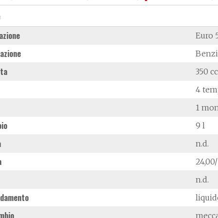
e
azione
Euro 
azione
Benz
ata
350 cc
4 tem
1 mon
oio
9 l
à
n.d.
a
24,00
n.d.
ddamento
liqui
mbio
mecc