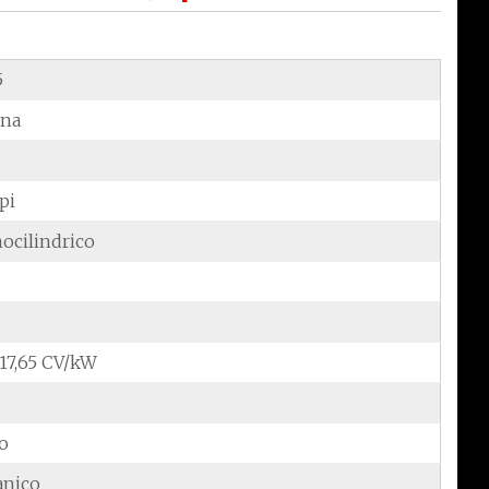
5
ina
pi
ocilindrico
/17,65 CV/kW
do
anico