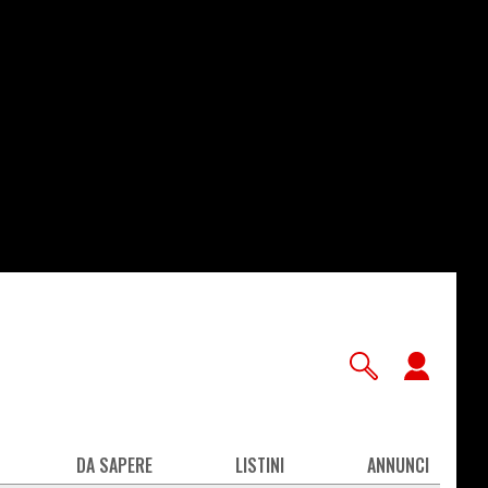
User
accou
men
DA SAPERE
LISTINI
ANNUNCI