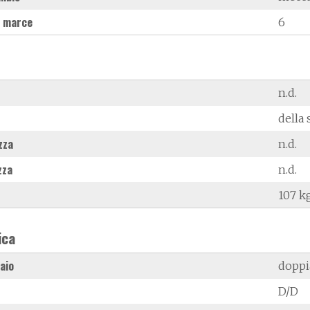
 marce
6
n.d.
della 
zza
n.d.
zza
n.d.
107 k
ica
laio
doppi
D/D