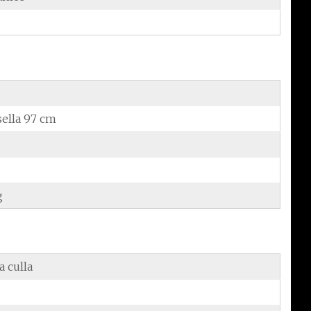
sella 97 cm
g
a culla