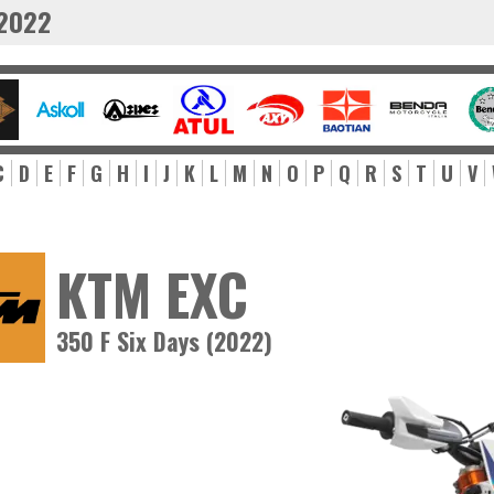
 2022
C
D
E
F
G
H
I
J
K
L
M
N
O
P
Q
R
S
T
U
V
KTM EXC
350 F Six Days (2022)