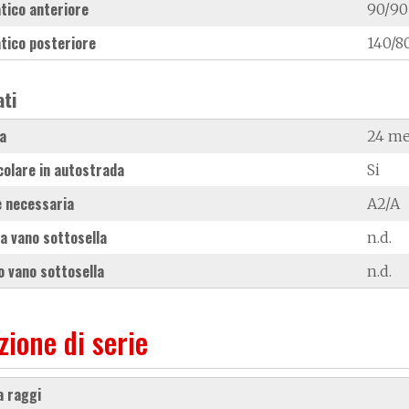
tico anteriore
90/90
tico posteriore
140/8
ati
a
24 me
colare in autostrada
Si
 necessaria
A2/A
a vano sottosella
n.d.
 vano sottosella
n.d.
zione di serie
 a raggi