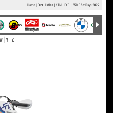
Home
Fuori listino
KTM
EXC
350 F Six Days 2022
W
Y
Z