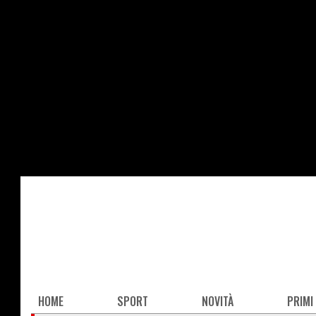
Salta
al
contenuto
principale
Main
HOME
SPORT
NOVITÀ
PRIMI
navigation