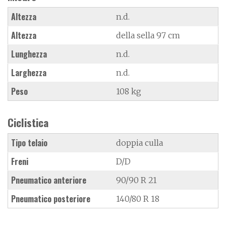
Altezza
n.d.
Altezza
della sella 97 cm
Lunghezza
n.d.
Larghezza
n.d.
Peso
108 kg
Ciclistica
Tipo telaio
doppia culla
Freni
D/D
Pneumatico anteriore
90/90 R 21
Pneumatico posteriore
140/80 R 18