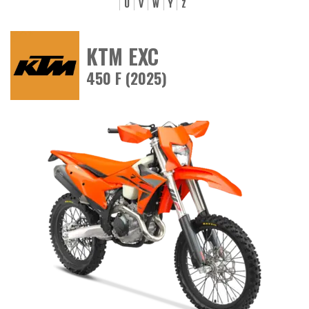
U
V
W
Y
Z
KTM EXC
450 F (2025)