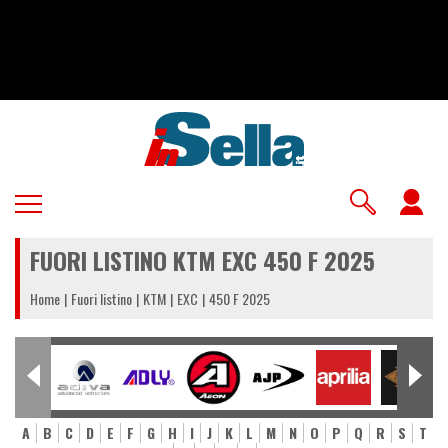
Salta
al
contenuto
principale
U
a
FUORI LISTINO KTM EXC 450 F 2025
m
Home
Fuori listino
KTM
EXC
450 F 2025
A
B
C
D
E
F
G
H
I
J
K
L
M
N
O
P
Q
R
S
T