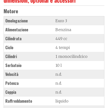
Motore
Omologazione
Euro 3
Alimentazione
Benzina
Cilindrata
449 cc
Ciclo
4 tempi
Cilindri
1 monocilindrico
Serbatoio
10 l
Velocità
n.d.
Potenza
n.d.
Coppia
n.d.
Raffreddamento
liquido