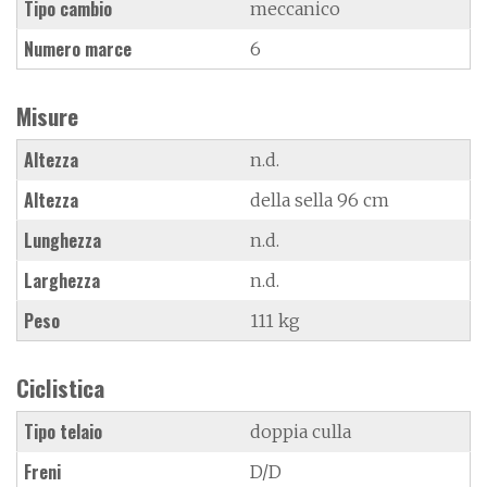
Tipo cambio
meccanico
Numero marce
6
Misure
Altezza
n.d.
Altezza
della sella 96 cm
Lunghezza
n.d.
Larghezza
n.d.
Peso
111 kg
Ciclistica
Tipo telaio
doppia culla
Freni
D/D