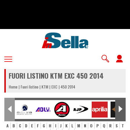
Salta
al
contenuto
principale
U
a
FUORI LISTINO KTM EXC 450 2014
m
Home
Fuori listino
KTM
EXC
450 2014
A
B
C
D
E
F
G
H
I
J
K
L
M
N
O
P
Q
R
S
T