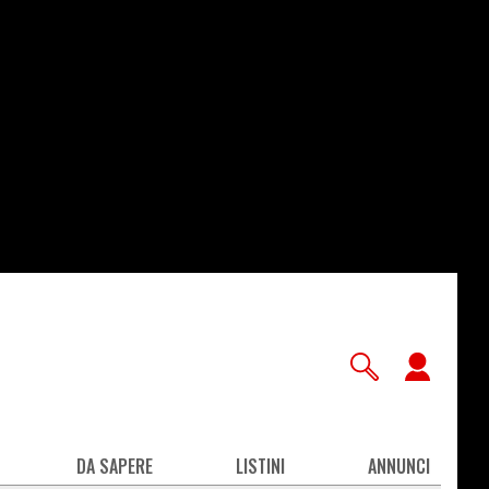
User
accou
men
DA SAPERE
LISTINI
ANNUNCI