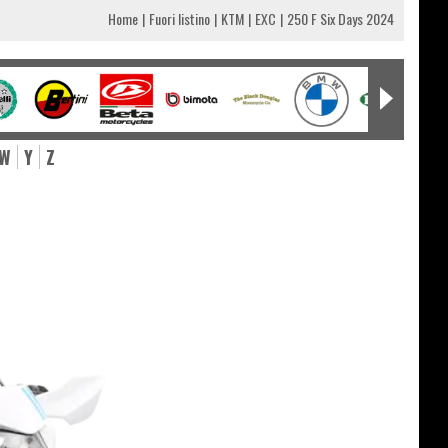
Home
Fuori listino
KTM
EXC
250 F Six Days 2024
W
Y
Z