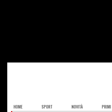
Salta
al
contenuto
principale
Main
HOME
SPORT
NOVITÀ
PRIMI
navigation