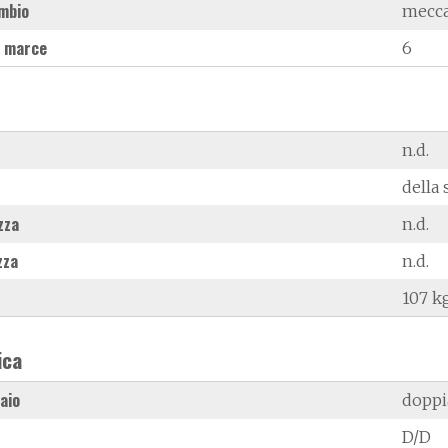
mbio
mecc
 marce
6
n.d.
della 
zza
n.d.
zza
n.d.
107 k
ica
laio
doppi
D/D