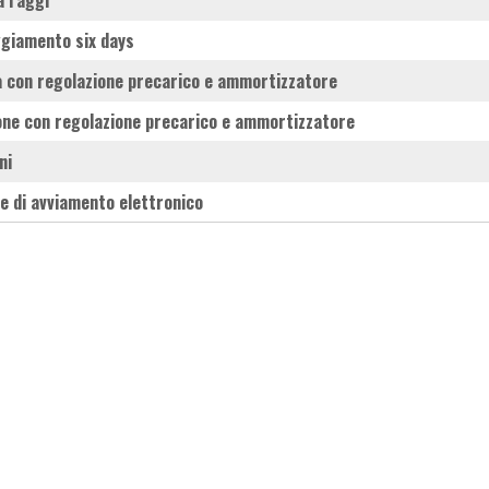
 a raggi
ggiamento six days
la con regolazione precarico e ammortizzatore
lone con regolazione precarico e ammortizzatore
ni
te di avviamento elettronico