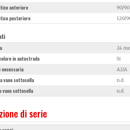
tico anteriore
90/90
tico posteriore
120/9
ati
a
24 me
colare in autostrada
Si
 necessaria
A2/A
a vano sottosella
n.d.
 vano sottosella
n.d.
zione di serie