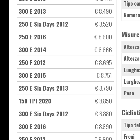
Tipo ca
300 E 2013
€ 8.490
Numero
250 E Six Days 2012
€ 8.520
Misure
250 E 2016
€ 8.600
Altezza
300 E 2014
€ 8.666
Altezza
250 F 2012
€ 8.695
Lunghe
300 E 2015
€ 8.751
Larghe
250 E Six Days 2013
€ 8.790
Peso
150 TPI 2020
€ 8.850
Ciclist
300 E Six Days 2012
€ 8.880
Tipo te
300 E 2016
€ 8.890
Freni
250 F 2013
€ 8.900