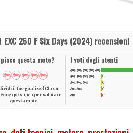
 EXC 250 F Six Days (2024) recensioni
i piace questa moto?
I voti degli utenti
0
0
ividi il tuo giudizio! Clicca
0
 icone qui sopra per valutare
0
questa moto.
zo, dati tecnici, motore, prestazioni,