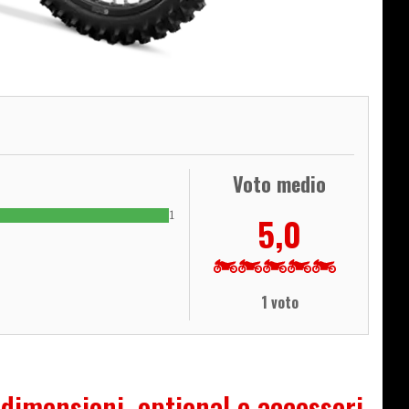
Voto medio
1
5,0
1 voto
 dimensioni, optional e accessori