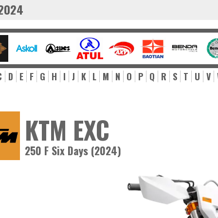
 2024
C
D
E
F
G
H
I
J
K
L
M
N
O
P
Q
R
S
T
U
V
KTM EXC
250 F Six Days (2024)