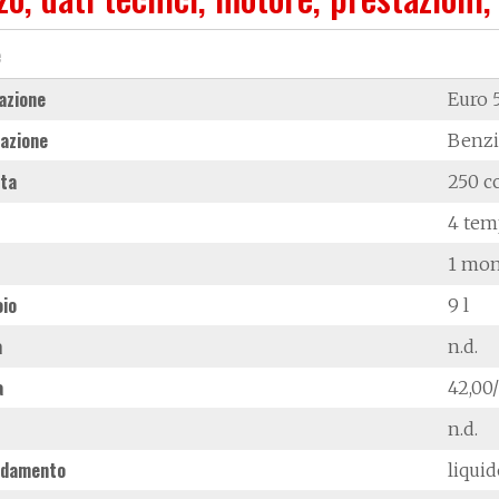
e
azione
Euro 
azione
Benz
ata
250 c
4 tem
1 mon
oio
9 l
à
n.d.
a
42,00
n.d.
ddamento
liqui