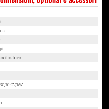
5
ina
c
pi
ocilindrico
/30,90 CV/kW
do