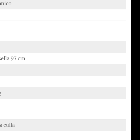
anico
sella 97 cm
g
a culla