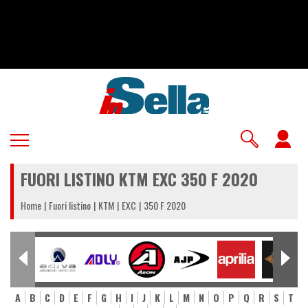
Salta
al
contenuto
principale
U
a
FUORI LISTINO KTM EXC 350 F 2020
m
Home
Fuori listino
KTM
EXC
350 F 2020
A
B
C
D
E
F
G
H
I
J
K
L
M
N
O
P
Q
R
S
T