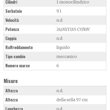
Cilindri
1 monocilindrico
Serbatoio
9 l
Velocità
n.d.
Potenza
24,00/17,65 CV/kW
Coppia
n.d.
Raffreddamento
liquido
Tipo cambio
meccanico
Numero marce
6
Misure
Altezza
n.d.
Altezza
della sella 97 cm
Lunghezza
n.d.