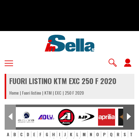
Salta
al
contenuto
principale
U
a
FUORI LISTINO KTM EXC 250 F 2020
m
Home
Fuori listino
KTM
EXC
250 F 2020
A
B
C
D
E
F
G
H
I
J
K
L
M
N
O
P
Q
R
S
T