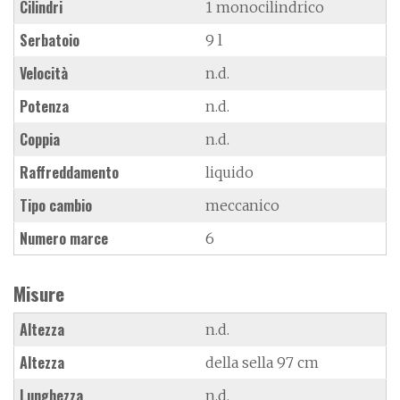
Cilindri
1 monocilindrico
Serbatoio
9 l
Velocità
n.d.
Potenza
n.d.
Coppia
n.d.
Raffreddamento
liquido
Tipo cambio
meccanico
Numero marce
6
Misure
Altezza
n.d.
Altezza
della sella 97 cm
Lunghezza
n.d.