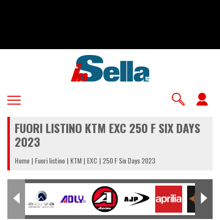
Salta
al
contenuto
principale
U
a
FUORI LISTINO KTM EXC 250 F SIX DAYS
m
2023
Home
Fuori listino
KTM
EXC
250 F Six Days 2023