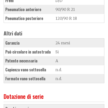
Freni
D/D
Pneumatico anteriore
90/90 R 21
Pneumatico posteriore
120/90 R 18
Altri dati
Garanzia
24 mesi
Può circolare in autostrada
Si
Patente necessaria
A
Capienza vano sottosella
n.d.
Formato vano sottosella
n.d.
Dotazione di serie