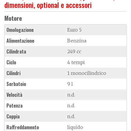
dimensioni, optional e accessori
Motore
Omologazione
Euro 5
Alimentazione
Benzina
Cilindrata
249 cc
Ciclo
4 tempi
Cilindri
1 monocilindrico
Serbatoio
9 l
Velocità
n.d.
Potenza
n.d.
Coppia
n.d.
Raffreddamento
liquido