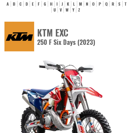
A
B
C
D
E
F
G
H
I
J
K
L
M
N
O
P
Q
R
S
T
U
V
W
Y
Z
KTM EXC
250 F Six Days (2023)