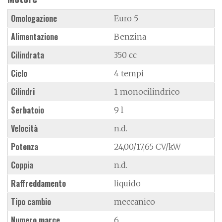
Omologazione
Euro 5
Alimentazione
Benzina
Cilindrata
350 cc
Ciclo
4 tempi
Cilindri
1 monocilindrico
Serbatoio
9 l
Velocità
n.d.
Potenza
24,00/17,65 CV/kW
Coppia
n.d.
Raffreddamento
liquido
Tipo cambio
meccanico
Numero marce
6