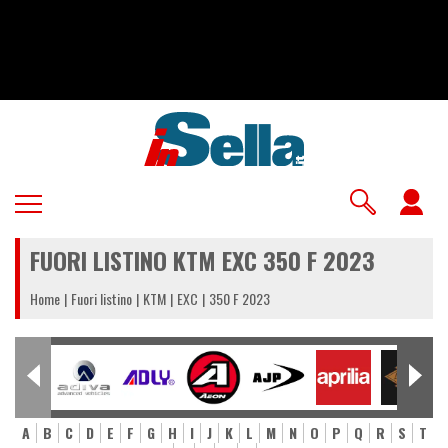
Salta
al
contenuto
principale
U
a
FUORI LISTINO KTM EXC 350 F 2023
m
Home
Fuori listino
KTM
EXC
350 F 2023
A
B
C
D
E
F
G
H
I
J
K
L
M
N
O
P
Q
R
S
T