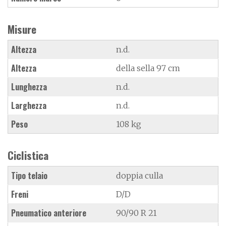
Misure
Altezza
n.d.
Altezza
della sella 97 cm
Lunghezza
n.d.
Larghezza
n.d.
Peso
108 kg
Ciclistica
Tipo telaio
doppia culla
Freni
D/D
Pneumatico anteriore
90/90 R 21