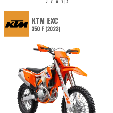
U
V
W
Y
Z
KTM EXC
350 F (2023)