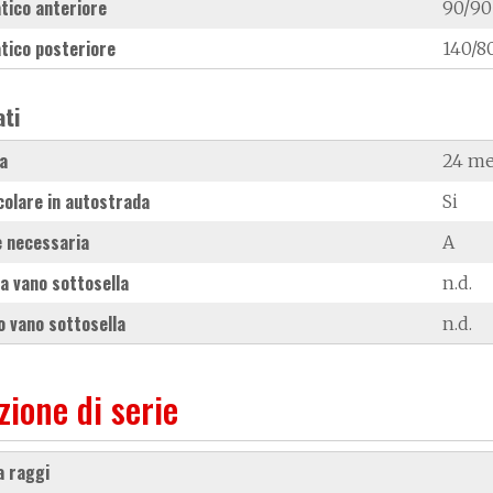
tico anteriore
90/90
tico posteriore
140/8
ati
a
24 me
colare in autostrada
Si
 necessaria
A
a vano sottosella
n.d.
 vano sottosella
n.d.
zione di serie
 a raggi