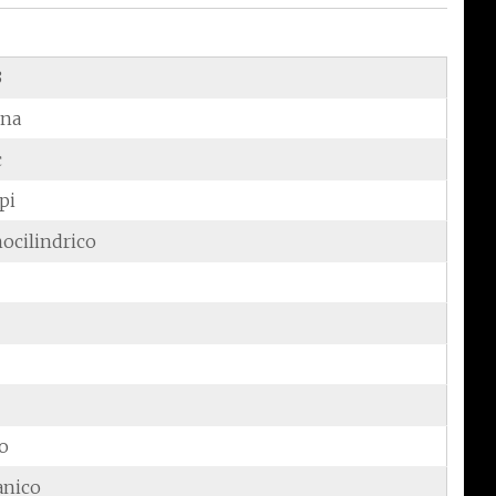
3
ina
c
pi
ocilindrico
do
anico