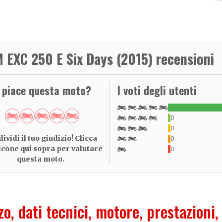
 EXC 250 E Six Days (2015) recensioni
i piace questa moto?
I voti degli utenti
0
0
ividi il tuo giudizio! Clicca
0
 icone qui sopra per valutare
0
questa moto.
zo, dati tecnici, motore, prestazioni,