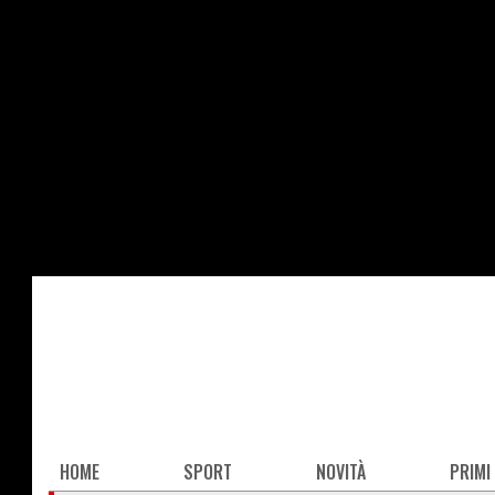
Salta
al
contenuto
principale
Main
HOME
SPORT
NOVITÀ
PRIMI
navigation