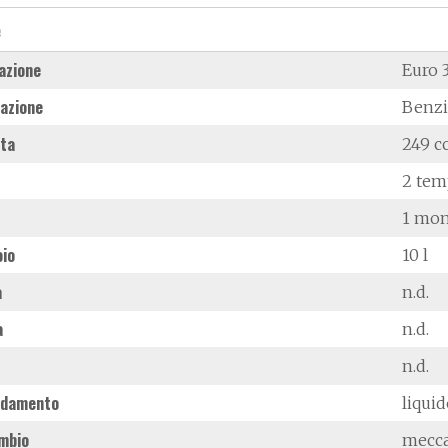
e
azione
Euro 
azione
Benz
ata
249 c
2 tem
1 mon
oio
10 l
à
n.d.
a
n.d.
n.d.
ddamento
liqui
mbio
mecc