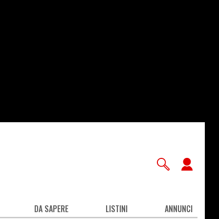
User
accou
men
DA SAPERE
LISTINI
ANNUNCI