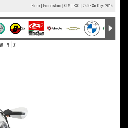
Home
Fuori listino
KTM
EXC
250 E Six Days 2015
W
Y
Z