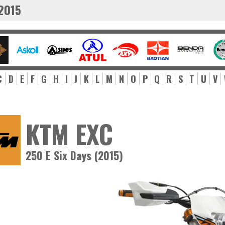
2015
C
D
E
F
G
H
I
J
K
L
M
N
O
P
Q
R
S
T
U
V
KTM EXC
250 E Six Days (2015)