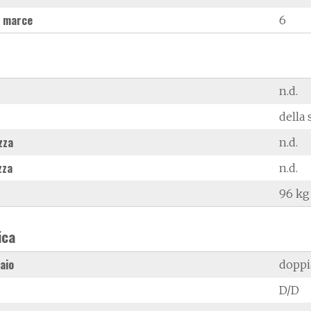
 marce
6
n.d.
della 
zza
n.d.
zza
n.d.
96 kg
ica
laio
doppi
D/D