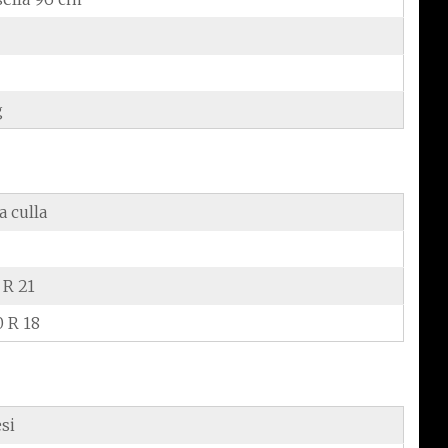
g
a culla
 R 21
0 R 18
si