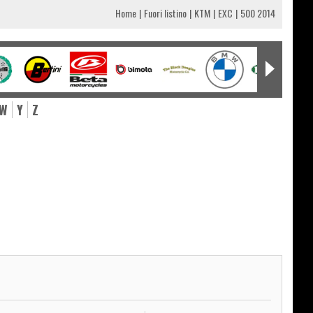
Home
Fuori listino
KTM
EXC
500 2014
W
Y
Z