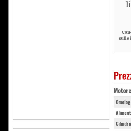
T
Cond
sulle
Prez
Motor
Omolog
Aliment
Cilindr