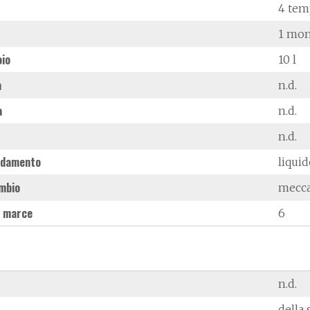
4 tem
1 mon
oio
10 l
à
n.d.
a
n.d.
n.d.
ddamento
liqui
mbio
mecc
 marce
6
n.d.
della 