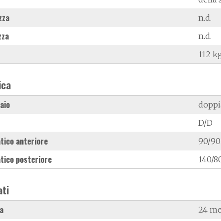
zza
n.d.
zza
n.d.
112 k
ica
laio
doppi
D/D
tico anteriore
90/90
tico posteriore
140/8
ati
a
24 me