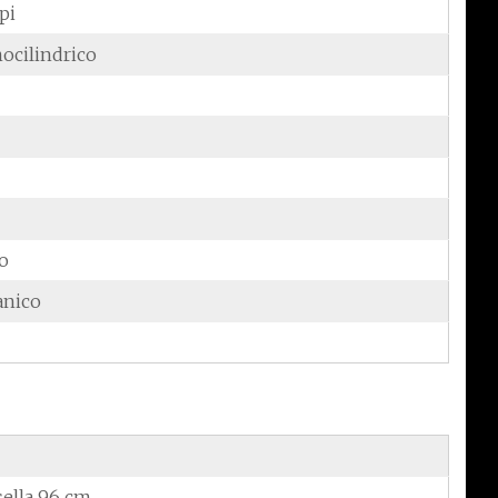
pi
ocilindrico
do
anico
sella 96 cm