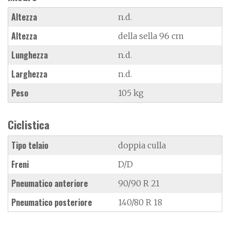
Altezza
n.d.
Altezza
della sella 96 cm
Lunghezza
n.d.
Larghezza
n.d.
Peso
105 kg
Ciclistica
Tipo telaio
doppia culla
Freni
D/D
Pneumatico anteriore
90/90 R 21
Pneumatico posteriore
140/80 R 18