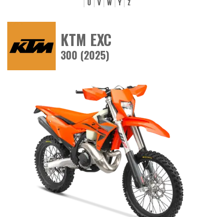
U
V
W
Y
Z
KTM EXC
300 (2025)