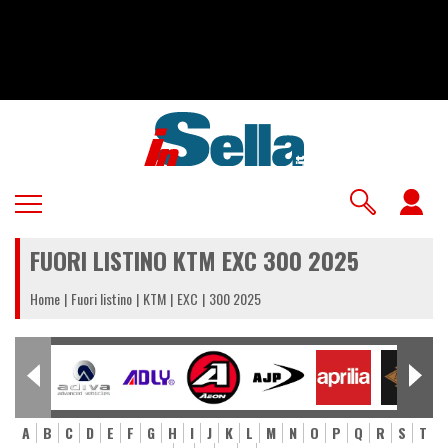
Salta
al
contenuto
principale
U
a
FUORI LISTINO KTM EXC 300 2025
m
Home
Fuori listino
KTM
EXC
300 2025
A
B
C
D
E
F
G
H
I
J
K
L
M
N
O
P
Q
R
S
T