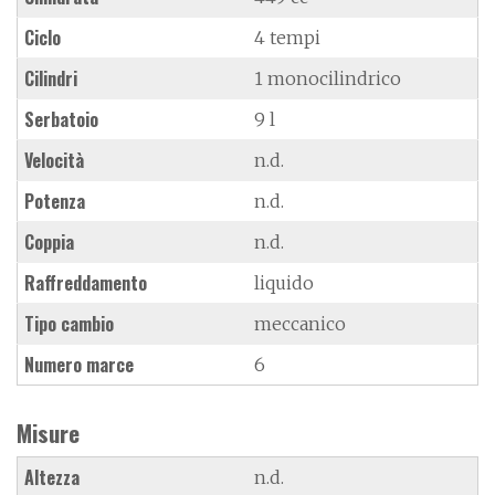
Ciclo
4 tempi
Cilindri
1 monocilindrico
Serbatoio
9 l
Velocità
n.d.
Potenza
n.d.
Coppia
n.d.
Raffreddamento
liquido
Tipo cambio
meccanico
Numero marce
6
Misure
Altezza
n.d.