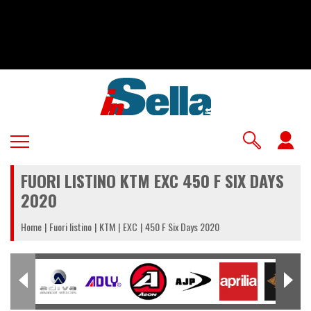
Salta
al
contenuto
principale
U
a
FUORI LISTINO KTM EXC 450 F SIX DAYS
m
2020
Home
Fuori listino
KTM
EXC
450 F Six Days 2020