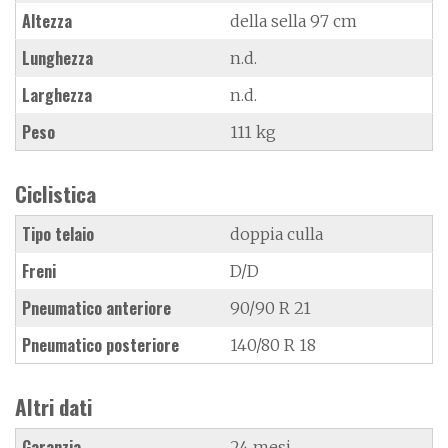
Altezza
della sella 97 cm
Lunghezza
n.d.
Larghezza
n.d.
Peso
111 kg
Ciclistica
Tipo telaio
doppia culla
Freni
D/D
Pneumatico anteriore
90/90 R 21
Pneumatico posteriore
140/80 R 18
Altri dati
Garanzia
24 mesi