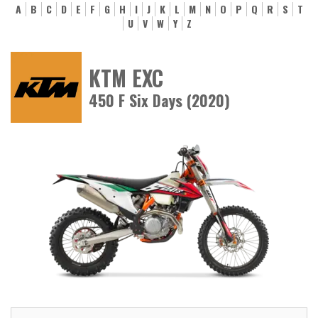
A
B
C
D
E
F
G
H
I
J
K
L
M
N
O
P
Q
R
S
T
U
V
W
Y
Z
KTM EXC
450 F Six Days (2020)