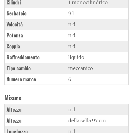
Cilindri
1 monocilindrico
Serbatoio
9 l
Velocità
n.d.
Potenza
n.d.
Coppia
n.d.
Raffreddamento
liquido
Tipo cambio
meccanico
Numero marce
6
Misure
Altezza
n.d.
Altezza
della sella 97 cm
Lunghezza
n.d.