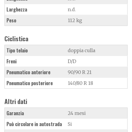
Larghezza
n.d.
Peso
112 kg
Ciclistica
Tipo telaio
doppia culla
Freni
D/D
Pneumatico anteriore
90/90 R 21
Pneumatico posteriore
140/80 R 18
Altri dati
Garanzia
24 mesi
Può circolare in autostrada
Si