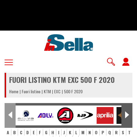
Salta
al
contenuto
principale
U
a
FUORI LISTINO KTM EXC 500 F 2020
m
Home
Fuori listino
KTM
EXC
500 F 2020
A
B
C
D
E
F
G
H
I
J
K
L
M
N
O
P
Q
R
S
T