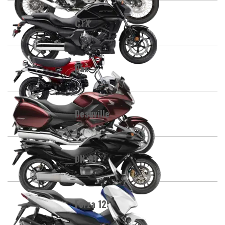
CTX
Dax
Deauville
DN-01
Forza 125