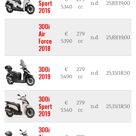
Sport
n.d.
25,83/19,00
5.340
cc
2016
300i
Air
€
279
n.d.
25,83/19,00
Force
5.390
cc
2018
300i
€
279
n.d.
25,15/18,50
2019
5.490
cc
300i
€
279
Sport
n.d.
25,15/18,50
5.540
cc
2019
300i