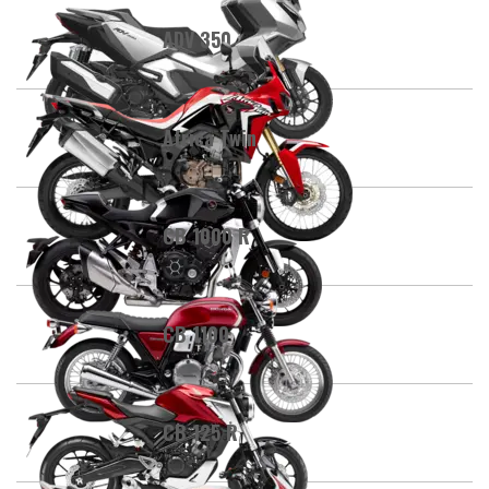
ADV 350
Africa Twin
CB 1000 R
CB 1100
CB 125 R