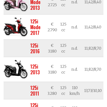
Mode
n.d.
11,42/8,40
2.725
cc
2013
125i
€
125
Mode
n.d.
11,42/8,40
2.790
cc
2017
125i
€
125
n.d.
11,82/8,70
2016
3.180
cc
125i
€
125
n.d.
11,82/8,70
2013
3.180
cc
125i
€
125
110
13,73/10,10
2011
3.280
cc
km/h
125i