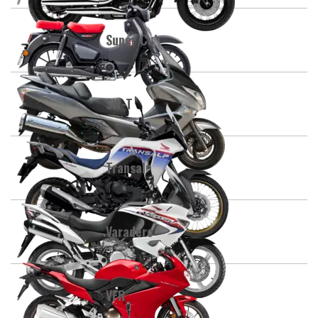
Super Cub
SW-T
Transalp
Varadero
VFR