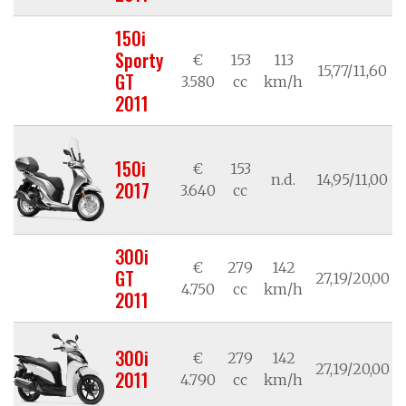
150i
Sporty
€
153
113
15,77/11,60
GT
3.580
cc
km/h
2011
150i
€
153
n.d.
14,95/11,00
2017
3.640
cc
300i
€
279
142
GT
27,19/20,00
4.750
cc
km/h
2011
300i
€
279
142
27,19/20,00
2011
4.790
cc
km/h