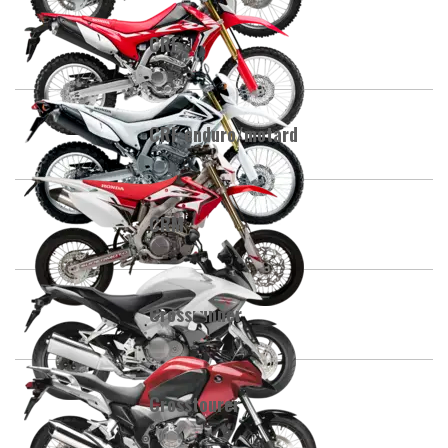
CRF
CRF enduro/motard
CRM
Crossrunner
Crosstourer