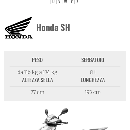
U
V
W
Y
Z
Honda SH
PESO
SERBATOIO
da 116 kg a 174 kg
8 l
ALTEZZA SELLA
LUNGHEZZA
77 cm
193 cm