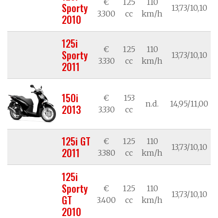
€
125
110
Sporty
13,73/10,10
3.300
cc
km/h
2010
125i
€
125
110
Sporty
13,73/10,10
3.330
cc
km/h
2011
150i
€
153
n.d.
14,95/11,00
2013
3.330
cc
125i GT
€
125
110
13,73/10,10
2011
3.380
cc
km/h
125i
Sporty
€
125
110
13,73/10,10
GT
3.400
cc
km/h
2010