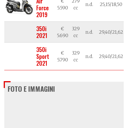
Air
€
279
n.d.
25,15/18,50
Force
5.590
cc
2019
350i
€
329
n.d.
29,40/21,62
2021
5.690
cc
350i
€
329
Sport
n.d.
29,40/21,62
5.790
cc
2021
FOTO E IMMAGINI