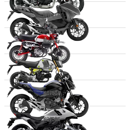
Integra
Monkey
MSX
NC750S
NC750X