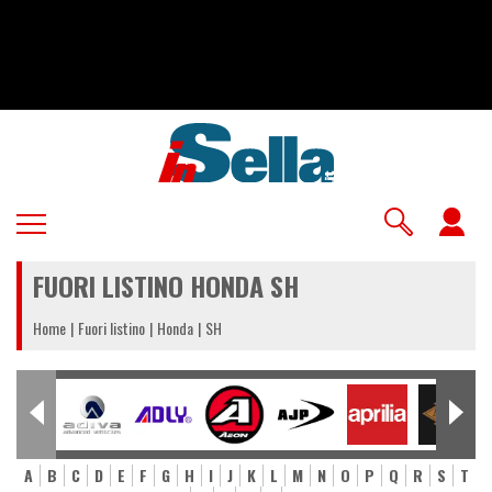
Salta
al
contenuto
principale
U
a
FUORI LISTINO HONDA SH
m
Home
Fuori listino
Honda
SH
A
B
C
D
E
F
G
H
I
J
K
L
M
N
O
P
Q
R
S
T