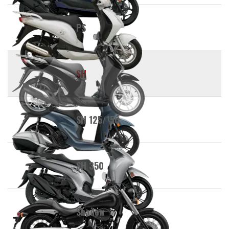
PS
SH
SH 125/150
SH 350
Shadow