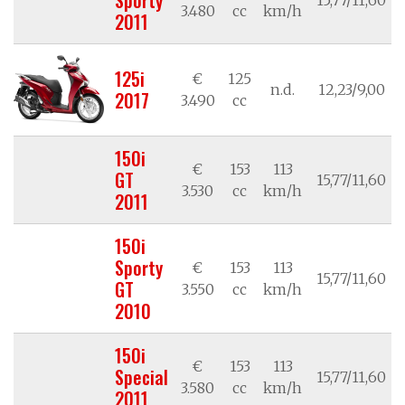
3.480
cc
km/h
2011
125i
€
125
n.d.
12,23/9,00
2017
3.490
cc
150i
€
153
113
GT
15,77/11,60
3.530
cc
km/h
2011
150i
Sporty
€
153
113
15,77/11,60
GT
3.550
cc
km/h
2010
150i
€
153
113
Special
15,77/11,60
3.580
cc
km/h
2011