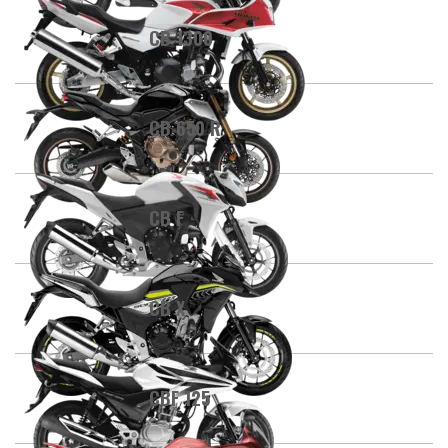
CB 1300
CB 650 R
CB F
CB X
CBF 125