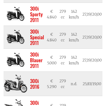
300i
€
279
142
Sporty
27,19/20,00
4.840
cc
km/h
2011
300i
€
279
142
Special
27,19/20,00
4.840
cc
km/h
2011
300i
€
279
142
Blauer
27,19/20,00
5.000
cc
km/h
2011
300i
€
279
n.d.
25,83/19,00
2016
5.290
cc
300i
€
279