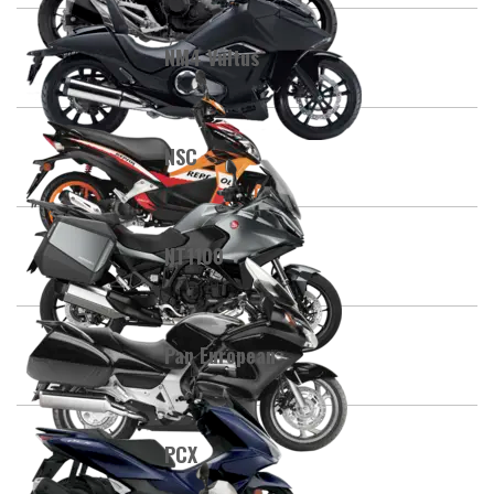
NM4 Vultus
NSC
NT1100
Pan European
PCX