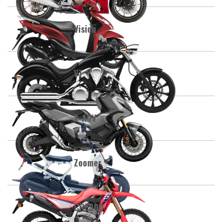
Vision
VT
X-ADV
Zoomer
CRF300