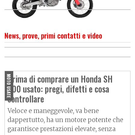
News, prove, primi contatti e video
PROVA
Honda SH: Veloce, stabile e
O
P
R
I
M
O
C
O
N
T
A
T
T
Honda SH 300i, incollato
ben dotato
all'asfalto
Prima di comprare un Honda SH
MOTO USATE
300 usato: pregi, difetti e cosa
controllare
Veloce e maneggevole, va bene
dappertutto, ha un motore potente che
garantisce prestazioni elevate, senza