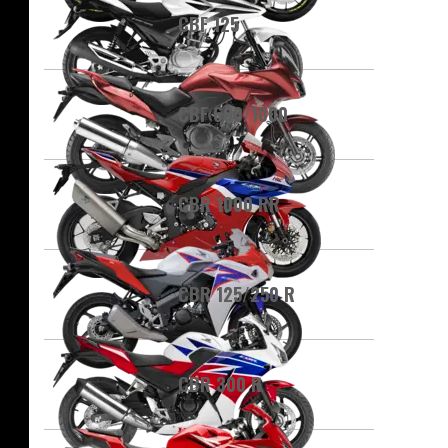
CBF 125
CBF 600/1000
CBR 1000 RR
CBR 125/250 R
CBR 300 R