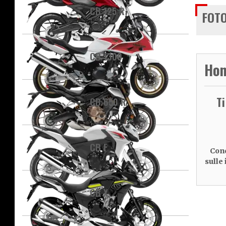
CB 125 R
FOTO
CB 1300
Hon
T
CB 650 R
CB F
Cond
sulle
CB X