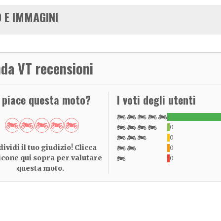
 E IMMAGINI
da VT recensioni
i piace questa moto?
I voti degli utenti
0
0
ividi il tuo giudizio! Clicca
0
 icone qui sopra per valutare
0
questa moto.