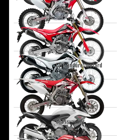
CRE
CRF
CRF enduro/motard
CRM
Crossrunner