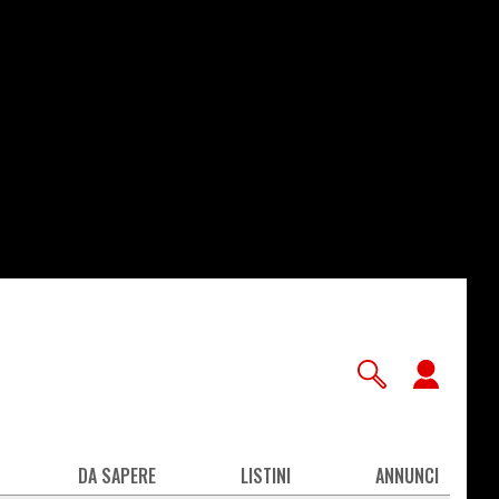
User
accou
men
DA SAPERE
LISTINI
ANNUNCI