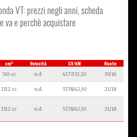
onda VT: prezzi negli anni, scheda
me va e perchè acquistare
3
cm
Velocità
CV/kW
Ruote
745 cc
n.d.
43,77/32,20
19/16
1312 cc
n.d.
57,78/42,50
21/18
1312 cc
n.d.
57,78/42,50
21/18