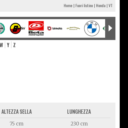
Home
Fuori listino
Honda
VT
W
Y
Z
ALTEZZA SELLA
LUNGHEZZA
75 cm
230 cm