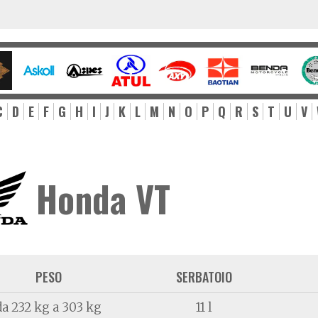
C
D
E
F
G
H
I
J
K
L
M
N
O
P
Q
R
S
T
U
V
Honda VT
PESO
SERBATOIO
da 232 kg a 303 kg
11 l