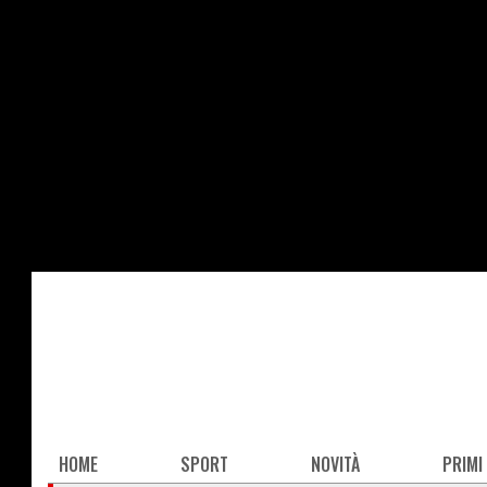
Salta
al
contenuto
principale
Main
HOME
SPORT
NOVITÀ
PRIMI
navigation