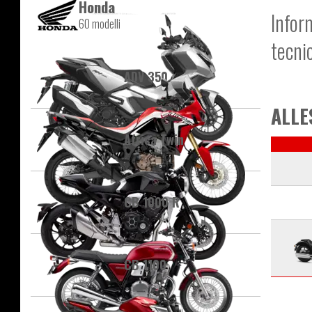
Honda
Infor
60 modelli
tecni
ADV 350
ALLE
Africa Twin
CB 1000 R
CB 1100