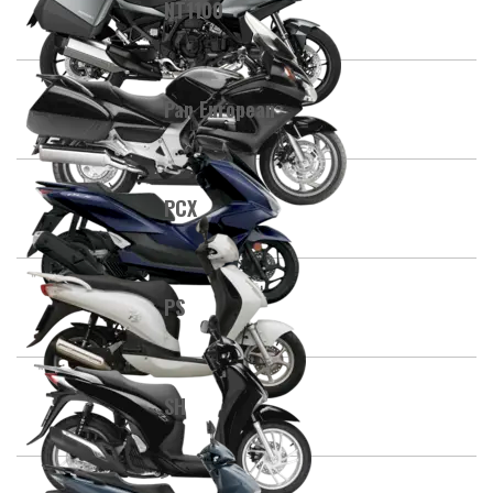
NT1100
Pan European
PCX
PS
SH