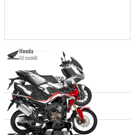
Honda
60 modelli
ADV 350
Africa Twin
CB 1000 R