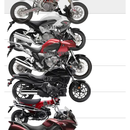
CRM
Crossrunner
Crosstourer
CTX
Dax