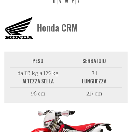
U
V
W
Y
Z
Honda CRM
PESO
SERBATOIO
da 113 kg a 125 kg
7 l
ALTEZZA SELLA
LUNGHEZZA
96 cm
217 cm