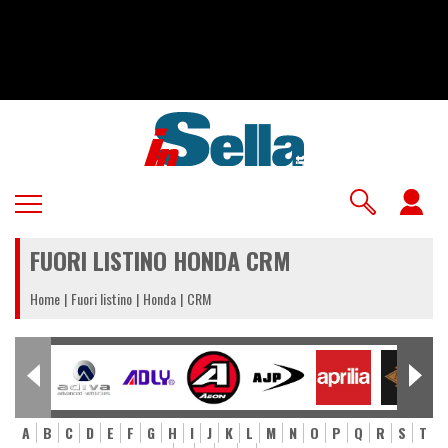
Salta
al
contenuto
principale
U
a
FUORI LISTINO HONDA CRM
m
Home
Fuori listino
Honda
CRM
A
B
C
D
E
F
G
H
I
J
K
L
M
N
O
P
Q
R
S
T