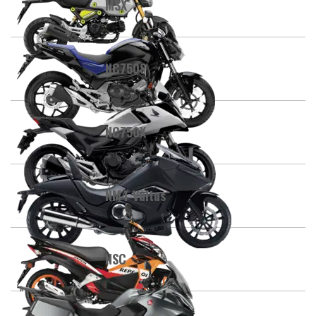
MSX
NC750S
NC750X
NM4 Vultus
NSC