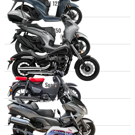
SH 125/150
SH 350
Shadow
Super Cub
SW-T