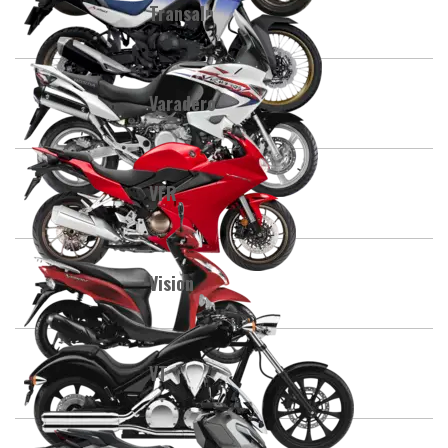
Transalp
Varadero
VFR
Vision
VT