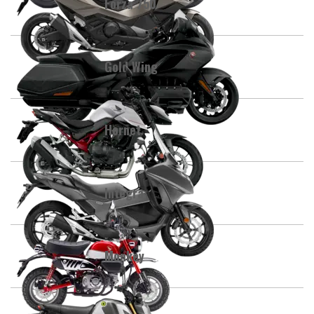
Forza 750
Gold Wing
Hornet
Integra
Monkey