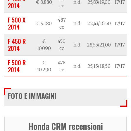
€ 8.880
n.d.
25,83/19,00
17/17
2014
cc
F 500 X
487
€ 9.180
n.d.
22,43/16,50
17/17
2014
cc
F 450 R
€
450
n.d.
28,55/21,00
17/17
2014
10.090
cc
F 500 R
€
478
n.d.
25,15/18,50
17/17
2014
10.290
cc
FOTO E IMMAGINI
Honda CRM recensioni