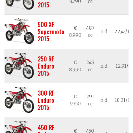
8.790
cc
2015
500 XF
€
487
Supermoto
n.d.
22,43/16
8.990
cc
2015
250 RF
€
249
Enduro
n.d.
12,91/9,
8.990
cc
2015
300 RF
€
291
Enduro
n.d.
18,21/13
9.350
cc
2015
450 RF
€
450