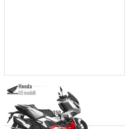
Honda
60 modelli
ADV 350