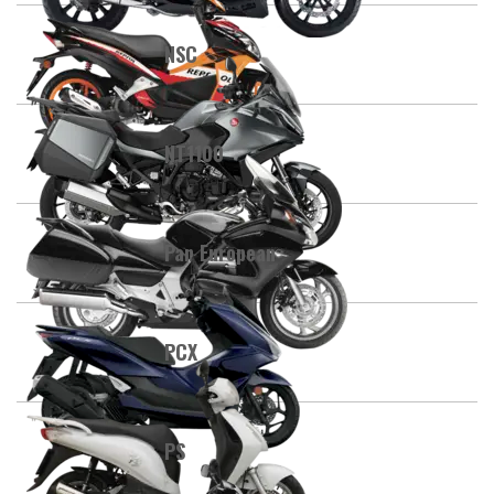
NSC
NT1100
Pan European
PCX
PS