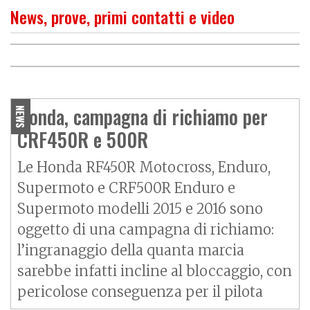
News, prove, primi contatti e video
PROVA
Honda CRF 250 L: l’endurina
O
P
R
I
M
O
C
O
N
T
A
T
T
Honda CRF 250M, motard
per città e sterrati
per tutti
Honda, campagna di richiamo per
NEWS
CRF450R e 500R
Le Honda RF450R Motocross, Enduro,
Supermoto e CRF500R Enduro e
Supermoto modelli 2015 e 2016 sono
oggetto di una campagna di richiamo:
l’ingranaggio della quanta marcia
sarebbe infatti incline al bloccaggio, con
pericolose conseguenza per il pilota