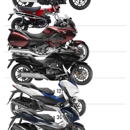
Dax
Deauville
DN-01
Forza 125
Forza 300