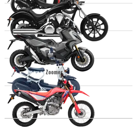
VT
X-ADV
Zoomer
CRF300