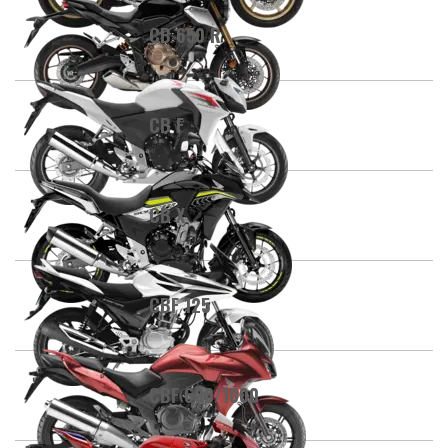
CB 650 R
CB F
CB X
CBF 125
CBF 600/1000