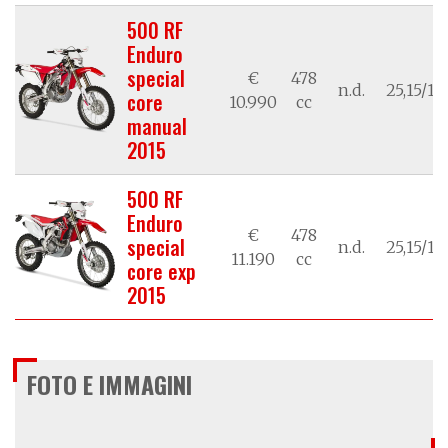
500 RF
Enduro
special
€
478
n.d.
25,15/18
core
10.990
cc
manual
2015
500 RF
Enduro
€
478
special
n.d.
25,15/18
11.190
cc
core exp
2015
FOTO E IMMAGINI