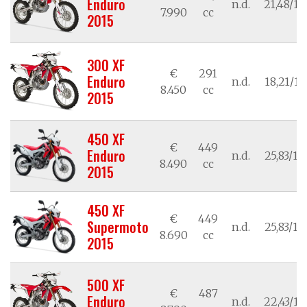
Enduro
n.d.
21,48/15
7.990
cc
2015
300 XF
€
291
Enduro
n.d.
18,21/13
8.450
cc
2015
450 XF
€
449
Enduro
n.d.
25,83/19
8.490
cc
2015
450 XF
€
449
Supermoto
n.d.
25,83/19
8.690
cc
2015
500 XF
€
487
Enduro
n.d.
22,43/16