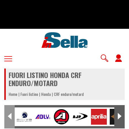
Salta
al
contenuto
principale
U
a
FUORI LISTINO HONDA CRF
m
ENDURO/MOTARD
Home
Fuori listino
Honda
CRF enduro/motard