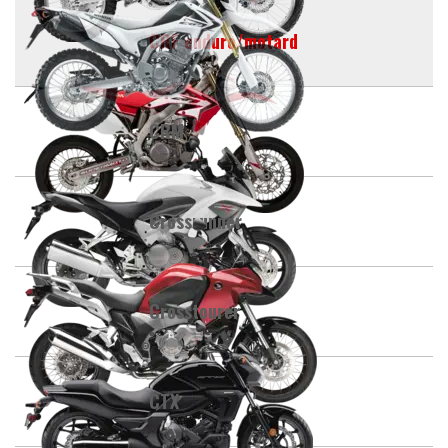
CRF enduro/motard
CRM
Crossrunner
Crosstourer
CTX