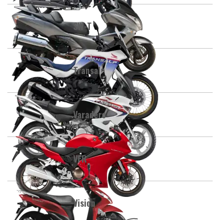
SW-T
Transalp
Varadero
VFR
Vision