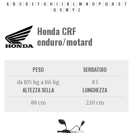
A
B
C
D
E
F
G
H
I
J
K
L
M
N
O
P
Q
R
S
T
U
V
W
Y
Z
Honda CRF
enduro/motard
PESO
SERBATOIO
da 105 kg a 145 kg
8 l
ALTEZZA SELLA
LUNGHEZZA
88 cm
220 cm