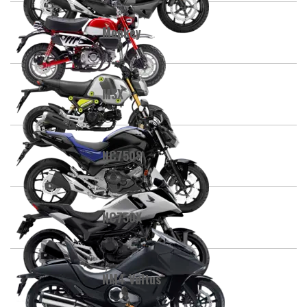
Monkey
MSX
NC750S
NC750X
NM4 Vultus