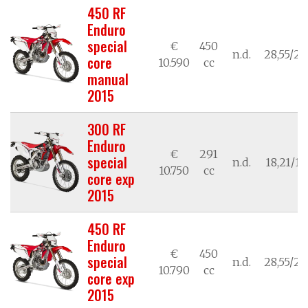
450 RF
Enduro
special
€
450
n.d.
28,55/21
core
10.590
cc
manual
2015
300 RF
Enduro
€
291
special
n.d.
18,21/13
10.750
cc
core exp
2015
450 RF
Enduro
€
450
special
n.d.
28,55/21
10.790
cc
core exp
2015