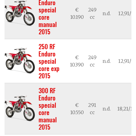
Enduro
special
€
249
n.d.
12,91/9,
core
10.190
cc
manual
2015
250 RF
Enduro
€
249
special
n.d.
12,91/9,
10.390
cc
core exp
2015
300 RF
Enduro
special
€
291
n.d.
18,21/13
core
10.550
cc
manual
2015