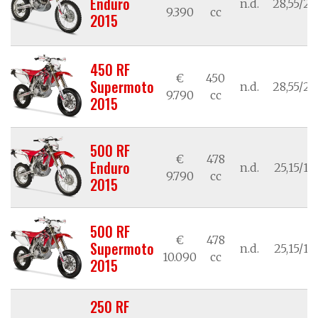
Enduro
n.d.
28,55/21
9.390
cc
2015
450 RF
€
450
Supermoto
n.d.
28,55/21
9.790
cc
2015
500 RF
€
478
Enduro
n.d.
25,15/18
9.790
cc
2015
500 RF
€
478
Supermoto
n.d.
25,15/18
10.090
cc
2015
250 RF