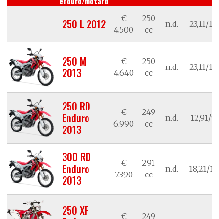
enduro/motard
€
250
250 L 2012
n.d.
23,11/17
4.500
cc
250 M
€
250
n.d.
23,11/17
2013
4.640
cc
250 RD
€
249
Enduro
n.d.
12,91/9,
6.990
cc
2013
300 RD
€
291
Enduro
n.d.
18,21/13
7.390
cc
2013
250 XF
€
249