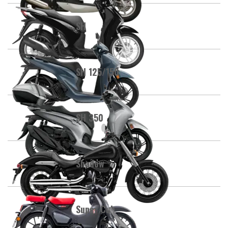
SH
SH 125/150
SH 350
Shadow
Super Cub