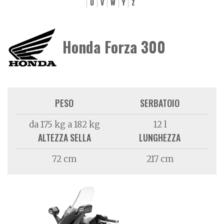
U
V
W
Y
Z
Honda Forza 300
PESO
SERBATOIO
da 175 kg a 182 kg
12 l
ALTEZZA SELLA
LUNGHEZZA
72 cm
217 cm