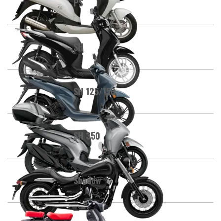
PS
SH
SH 125/150
SH 350
Shadow