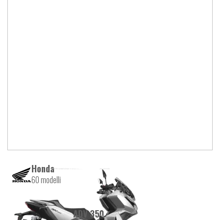
Honda
60 modelli
ADV 350