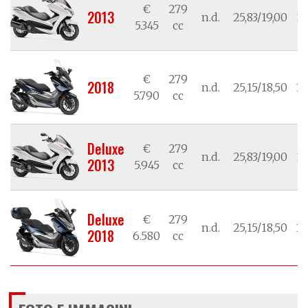
€
279
2013
n.d.
25,83/19,00
14
5.345
cc
€
279
2018
n.d.
25,15/18,50
15
5.790
cc
Deluxe
€
279
n.d.
25,83/19,00
14
2013
5.945
cc
Deluxe
€
279
n.d.
25,15/18,50
15
2018
6.580
cc