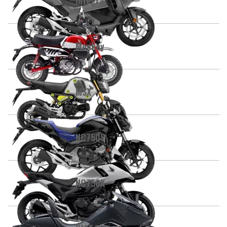
Integra
Monkey
MSX
NC750S
NC750X