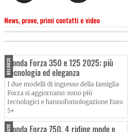
News, prove, primi contatti e video
PROVA
Lo “sportivo” consuma poco
O
P
R
I
M
O
C
O
N
T
A
T
T
Honda Forza, midi elegante e
ben dotato
Honda Forza 350 e 125 2025: più
SCOOTER
tecnologia ed eleganza
I due modelli di ingresso della famiglia
Forza si aggiornano: sono più
tecnologici e hannol'omologazione Euro
5+
Honda Forza 750, 4 riding mode e