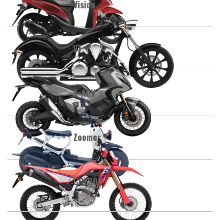
Vision
VT
X-ADV
Zoomer
CRF300