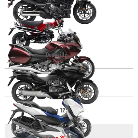
Dax
Deauville
DN-01
Forza 125
Forza 300