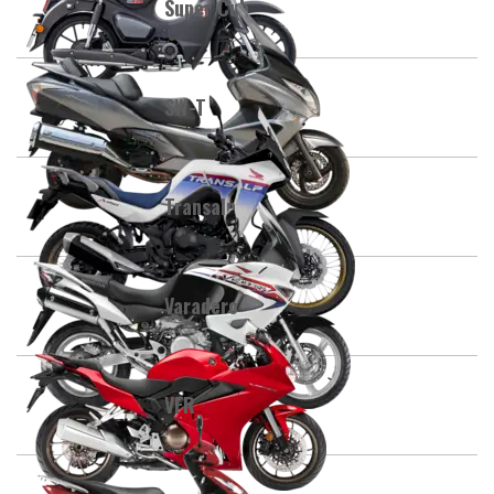
Super Cub
SW-T
Transalp
Varadero
VFR