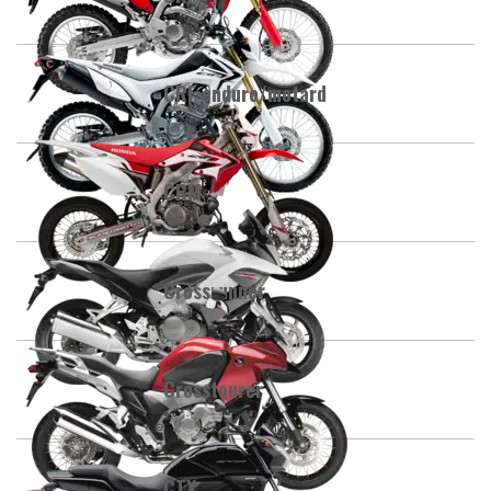
CRF enduro/motard
CRM
Crossrunner
Crosstourer
CTX