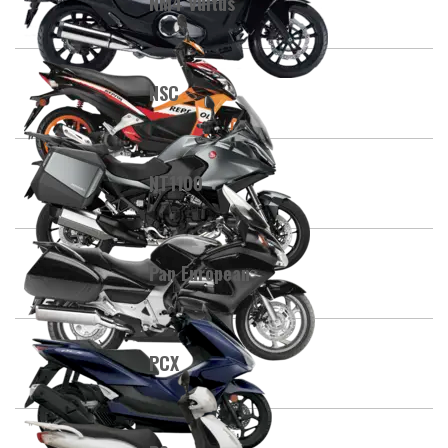
NM4 Vultus
NSC
NT1100
Pan European
PCX