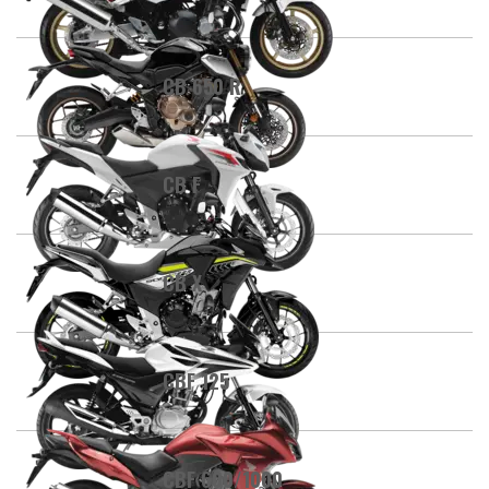
CB 650 R
CB F
CB X
CBF 125
CBF 600/1000