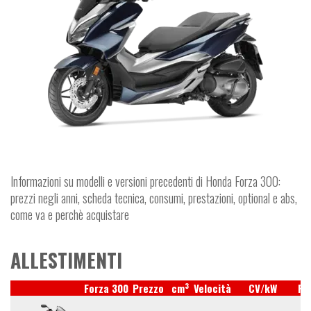
Informazioni su modelli e versioni precedenti di Honda Forza 300:
prezzi negli anni, scheda tecnica, consumi, prestazioni, optional e abs,
come va e perchè acquistare
ALLESTIMENTI
3
Forza 300
Prezzo
cm
Velocità
CV/kW
Ru