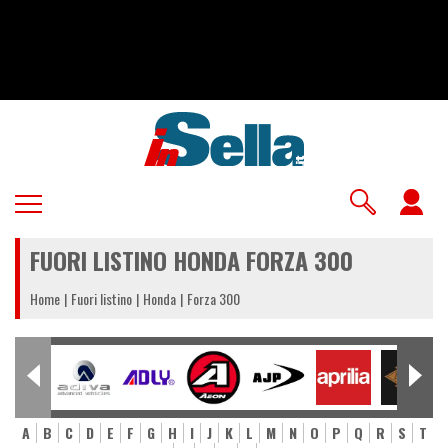
Salta
al
contenuto
principale
U
a
FUORI LISTINO HONDA FORZA 300
m
Home
Fuori listino
Honda
Forza 300
A
B
C
D
E
F
G
H
I
J
K
L
M
N
O
P
Q
R
S
T