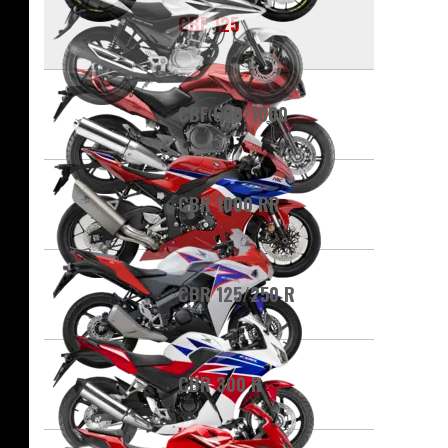
CBF 125
CBF 600/1000
CBR 1000 RR
CBR 125/250 R
CBR 300 R