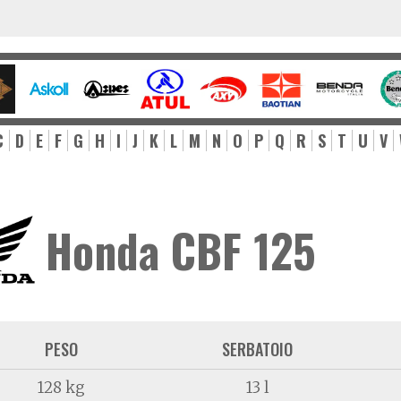
C
D
E
F
G
H
I
J
K
L
M
N
O
P
Q
R
S
T
U
V
Honda CBF 125
PESO
SERBATOIO
128 kg
13 l