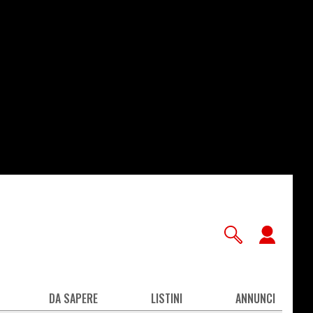
User
accou
men
DA SAPERE
LISTINI
ANNUNCI