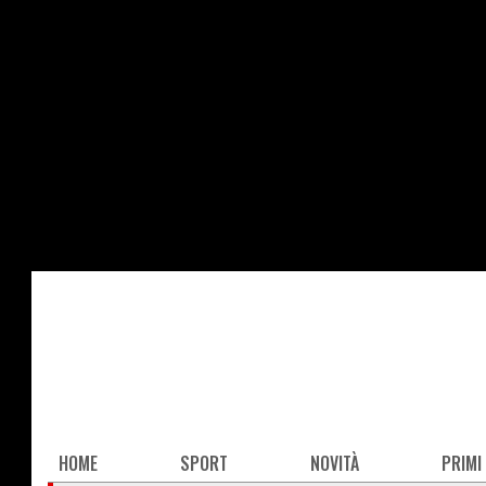
Salta
al
contenuto
principale
Main
HOME
SPORT
NOVITÀ
PRIMI
navigation