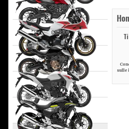
CB 125 R
Hon
CB 1300
T
CB 650 R
Cond
sulle
CB F
CB X