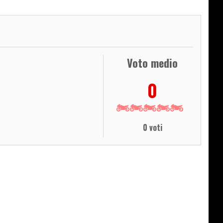
Voto medio
0
0 voti