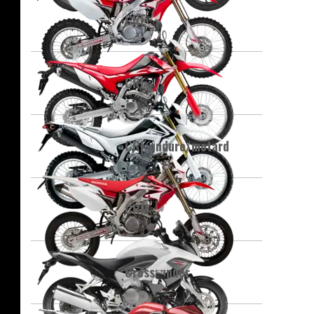
CRE
CRF
CRF enduro/motard
CRM
Crossrunner