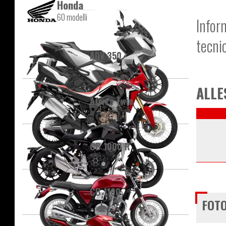
Honda
60 modelli
Infor
tecni
ADV 350
ALLE
Africa Twin
CB 1000 R
CB 1100
FOTO