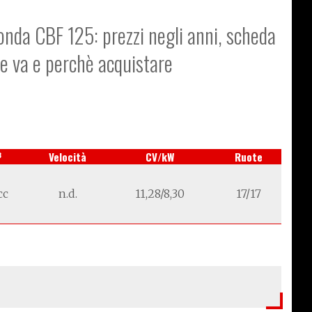
Honda CBF 125: prezzi negli anni, scheda
me va e perchè acquistare
3
Velocità
CV/kW
Ruote
cc
n.d.
11,28/8,30
17/17