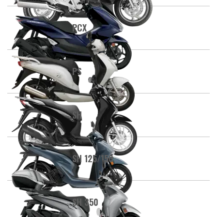
PCX
PS
SH
SH 125/150
SH 350