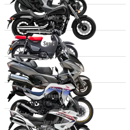
Shadow
Super Cub
SW-T
Transalp
Varadero