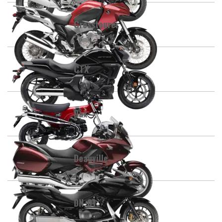
Crosstourer
CTX
Dax
Deauville
DN-01