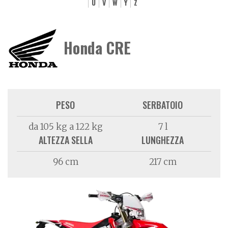
U
V
W
Y
Z
Honda CRE
PESO
SERBATOIO
da 105 kg a 122 kg
7 l
ALTEZZA SELLA
LUNGHEZZA
96 cm
217 cm