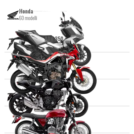
Honda
60 modelli
ADV 350
Africa Twin
CB 1000 R
CB 1100