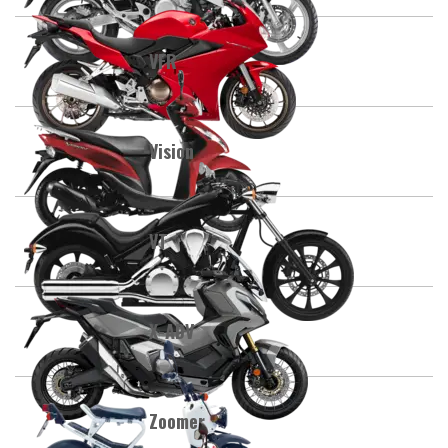
VFR
Vision
VT
X-ADV
Zoomer