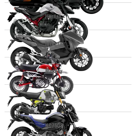
Hornet
Integra
Monkey
MSX
NC750S