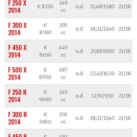
F 250 X
249
€ 8.150
n.d.
21,48/15,80
21/18
2014
cc
F 300 X
€
291
n.d.
18,21/13,40
21/18
2014
8.590
cc
F 450 X
€
449
n.d.
25,83/19,00
21/18
2014
8.650
cc
F 500 X
€
487
n.d.
22,43/16,50
21/18
2014
8.950
cc
F 250 R
€
249
n.d.
12,91/9,50
21/18
2014
9.690
cc
F 300 R
€
291
n.d.
18,21/13,40
21/18
2014
9.850
cc
F 450 R
€
450