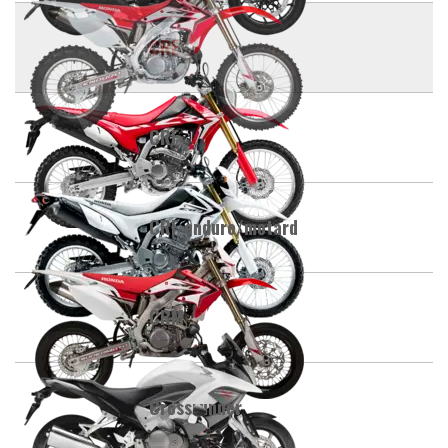
CRE
CRF
CRF enduro/motard
CRM
Crossrunner