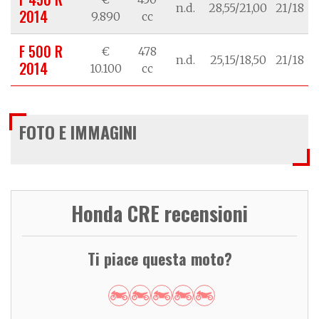
n.d.
28,55/21,00
21/18
2014
9.890
cc
F 500 R
€
478
n.d.
25,15/18,50
21/18
2014
10.100
cc
FOTO E IMMAGINI
Honda CRE recensioni
Ti piace questa moto?