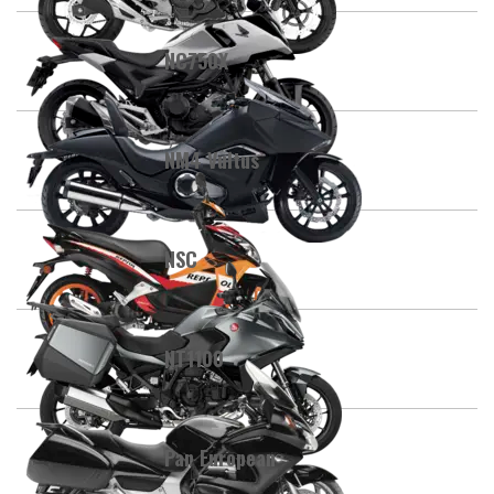
NC750X
NM4 Vultus
NSC
NT1100
Pan European