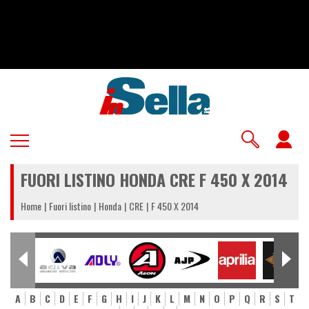
Salta
al
contenuto
principale
U
a
FUORI LISTINO HONDA CRE F 450 X 2014
m
Home
Fuori listino
Honda
CRE
F 450 X 2014
A
B
C
D
E
F
G
H
I
J
K
L
M
N
O
P
Q
R
S
T