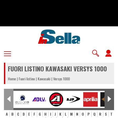
Salta
al
contenuto
principale
U
a
FUORI LISTINO KAWASAKI VERSYS 1000
m
Home
Fuori listino
Kawasaki
Versys 1000
A
B
C
D
E
F
G
H
I
J
K
L
M
N
O
P
Q
R
S
T