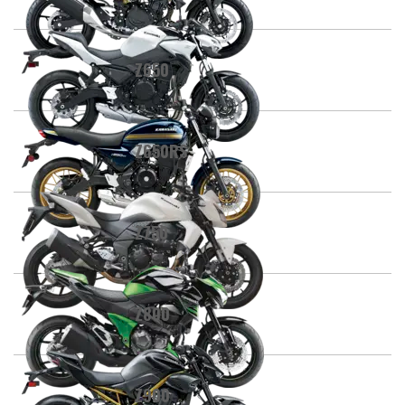
Z650
Z650RS
Z750
Z800
Z900