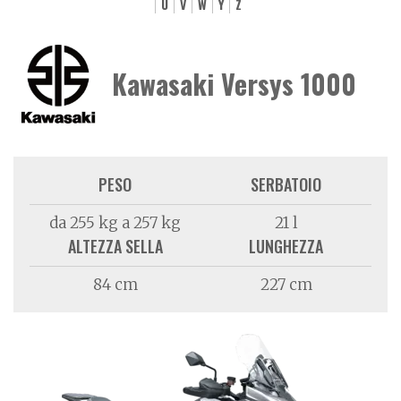
U
V
W
Y
Z
Kawasaki Versys 1000
PESO
SERBATOIO
da 255 kg a 257 kg
21 l
ALTEZZA SELLA
LUNGHEZZA
84 cm
227 cm