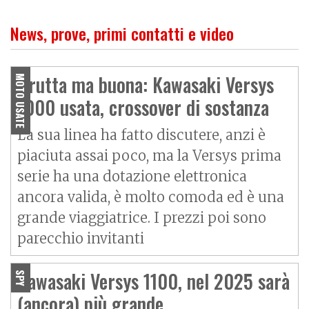
News, prove, primi contatti e video
Brutta ma buona: Kawasaki Versys
MOTO USATE
1000 usata, crossover di sostanza
La sua linea ha fatto discutere, anzi è
piaciuta assai poco, ma la Versys prima
serie ha una dotazione elettronica
ancora valida, è molto comoda ed è una
grande viaggiatrice. I prezzi poi sono
parecchio invitanti
Kawasaki Versys 1100, nel 2025 sarà
SPY
(ancora) più grande