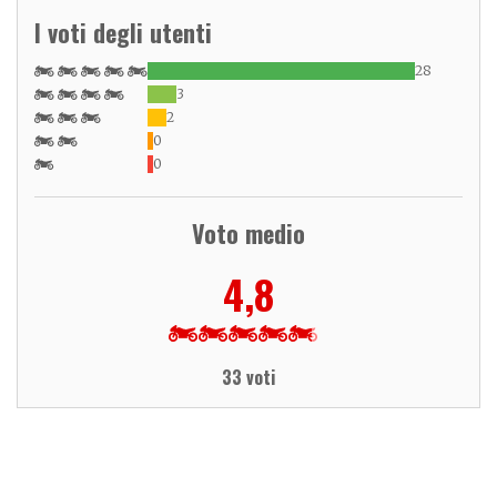
I voti degli utenti
28
3
2
0
0
Voto medio
4,8
33 voti