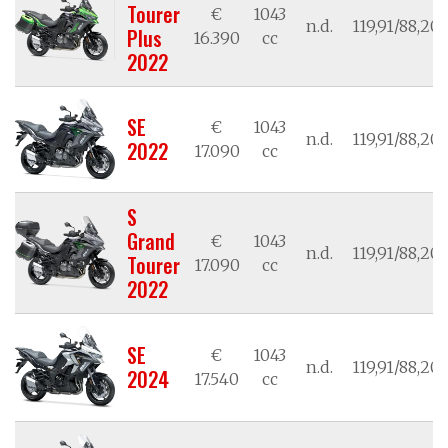
Tourer
€
1043
n.d.
119,91/88,20
Plus
16.390
cc
2022
SE
€
1043
n.d.
119,91/88,20
2022
17.090
cc
S
Grand
€
1043
n.d.
119,91/88,20
Tourer
17.090
cc
2022
SE
€
1043
n.d.
119,91/88,20
2024
17.540
cc