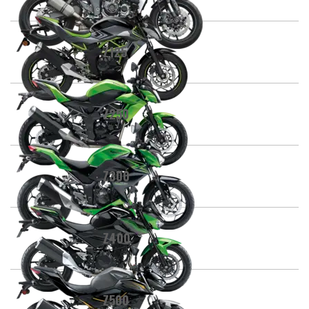
Z125
Z250
Z300
Z400
Z500