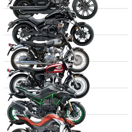
Vulcan
W
W800
Z H2
Z1000