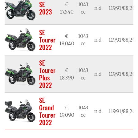
SE
€
1043
n.d.
119,91/88,20
2023
17.540
cc
SE
€
1043
Tourer
n.d.
119,91/88,20
18.040
cc
2022
SE
Tourer
€
1043
n.d.
119,91/88,20
Plus
18.390
cc
2022
SE
Grand
€
1043
n.d.
119,91/88,20
Tourer
19.090
cc
2022