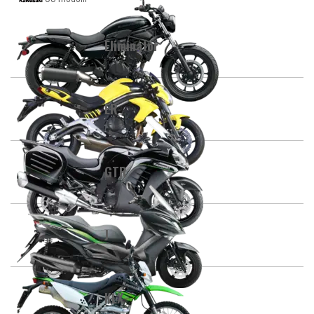
Eliminator
ER
GTR
J
KLX