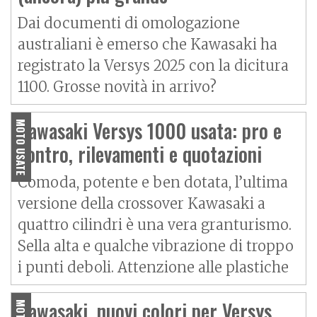
Dai documenti di omologazione
australiani è emerso che Kawasaki ha
registrato la Versys 2025 con la dicitura
1100. Grosse novità in arrivo?
Kawasaki Versys 1000 usata: pro e
MOTO USATE
contro, rilevamenti e quotazioni
Comoda, potente e ben dotata, l’ultima
versione della crossover Kawasaki a
quattro cilindri è una vera granturismo.
Sella alta e qualche vibrazione di troppo
i punti deboli. Attenzione alle plastiche
Kawasaki, nuovi colori per Versys
MOTO