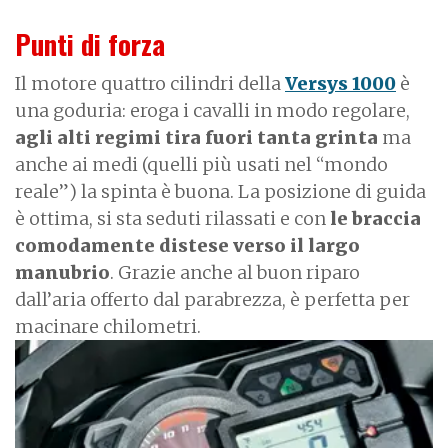
Punti di forza
Il motore quattro cilindri della
Versys 1000
è
una goduria: eroga i cavalli in modo regolare,
agli alti regimi tira fuori tanta grinta
ma
anche ai medi (quelli più usati nel “mondo
reale”) la spinta è buona. La posizione di guida
è ottima, si sta seduti rilassati e con
le braccia
comodamente distese verso il largo
manubrio
. Grazie anche al buon riparo
dall’aria offerto dal parabrezza, è perfetta per
macinare chilometri.
I
m
a
g