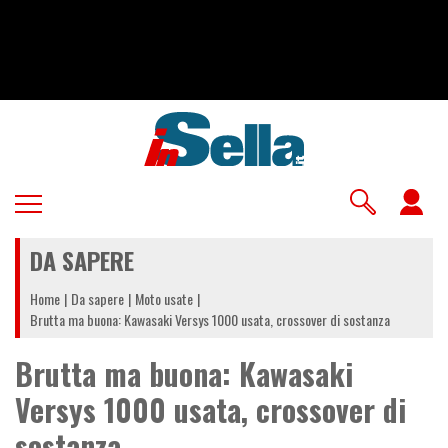
Salta
al
contenuto
principale
U
a
DA SAPERE
m
Home
Da sapere
Moto usate
Brutta ma buona: Kawasaki Versys 1000 usata, crossover di sostanza
Brutta ma buona: Kawasaki
Versys 1000 usata, crossover di
sostanza