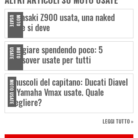
Kawasaki Z900 usata, una naked
E
M
O
T
O
U
S
A
T
come si deve
Viaggiare spendendo poco: 5
E
M
O
T
O
U
S
A
T
crossover usate per tutti
I muscoli del capitano: Ducati Diavel
MOTO USATE
vs Yamaha Vmax usate. Quale
scegliere?
LEGGI TUTTO »