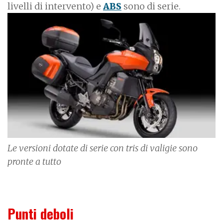
livelli di intervento) e
ABS
sono di serie.
I
m
a
g
e
Le versioni dotate di serie con tris di valigie sono
pronte a tutto
Punti deboli