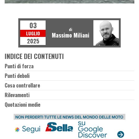
E
M
O
T
O
U
S
A
T
03
di
LUGLIO
Massimo Miliani
2025
INDICE DEI CONTENUTI
Punti di forza
Punti deboli
Cosa controllare
Rilevamenti
Quotazioni medie